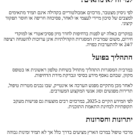
לפי ניסיון מצטבר, מרכזים אמבולטוריים בקהילה אינם תמיד מתאימים
למצבים של סיכון מיידי לעצמי או לאחר, פסיכוזה חריפה או חוסר תפקוד
קיצוני.
במקרים כאלה יש לפנות בדחיפות לחדר מיון פסיכיאטרי או למוקדי
חירום, משום שמרבית המסגרות הקהילתיות אינן ערוכות להשגחה רציפה
24/7 או להתערבות כפויה.
התהליך בפועל
במרבית המסגרות התהליך מתחיל בשיחת טלפון ראשונית או בטופס
מקוון, שבהם נאסף מידע בסיסי ונבדקת מידת הדחיפות.
לאחר מכן מתקיים מפגש הערכה או אינטייק, שבו נבנים מטרות טיפול,
תדירות מפגשים וסוג אנשי המקצוע המעורבים.
לפי המידע הקיים ב-2025, במרכזים רבים מוצעות גם פגישות מעקב
תקופתיות לבחינת התאמת התוכנית.
יתרונות וחסרונות
מרכזי טיפול במרכז הארץ מציעים בדרך כלל אך לא תמיד זמינות גבוהה