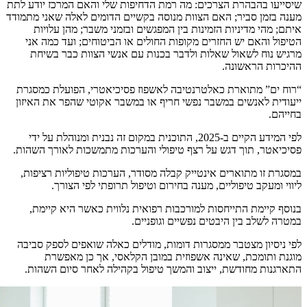
שיסייעו בהבהרת הצרכים: מה רמת הדחיפות שלי והאם המרכז יודע לתת
מענה בזמן סביר; האם הצוות מנוסה בקשיים הדומים לאלה שאני מתמודד
איתם; מהי מדיניות הזמינות בין המפגשים ובזמני משבר; מהן עלויות
הטיפול והאם יש החזרים מקופות החולים או הביטוחים; ועד כמה אני
מרגיש נוח לשאול שאלות ולדבר בכנות עם אנשי הצוות כבר בשיחת
ההיכרות הראשונה.
“רוח ים” מתוארת כאלטרנטיבה לאשפוז פסיכיאטרי, הפועלת כמסגרת
ייעודית לאנשים במשבר נפשי חריף או במשבר אקוטי שהפר את האיזון
בחייהם.
לפי המידע הקיים ב-2025, התוכנית במקום זה נבנית ומנוהלת על ידי
פסיכיאטר, תוך דגש על רצף טיפולי והערכות מתמשכות לאורך השהות.
במסגרת זו מתוארים אינטייק קבלה מסודר, הערכות טיפוליות רציפות,
ליווי ומעקב טיפוליים, מענה בחירום וטיפול תרופתי לפי הצורך.
בנוסף קיימת התייחסות למורכבות רפואית נלווית כאשר היא קיימת,
במטרה לשלב בין היבטים נפשיים וגופניים.
לפי ניסיון מצטבר ממסגרות דומות, מודלים כאלה שואפים לספק סביבה
מוגנת ותומכת, שאינה אשפוזית במובן הקלאסי, אך כן מאפשרת
התארגנות מחודשת, ייצוב והמשך טיפול בקהילה לאחר סיום השהות.