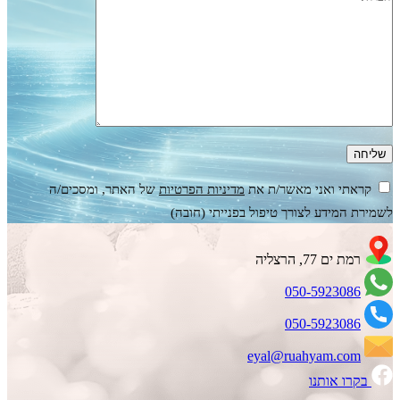
קראתי ואני מאשר/ת את
מדיניות הפרטיות
של האתר, ומסכים/ה
לשמירת המידע לצורך טיפול בפנייתי (חובה)
רמת ים 77, הרצליה
050-5923086
050-5923086
eyal@ruahyam.com
בקרו אותנו