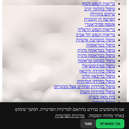
בריאות הנפש והגוף
טיפול בהלומי קרב
שיקום בקהילה
הפרעה דו קוטבית
אשפוז פסיכיאטרי
בריאות הנפש הרצליה
בריאות הנפש תל אביב
טיפול בהפרעת אישיות
טיפול בטראומות
טיפול בטראומה מינית
טיפול בטראומה מינית
טיפול בפוסט טראומה
טיפול פסיכוסוציאלי
טיפול בחרדה ודיכאון
טיפול בדיכאון קליני
טיפול בחרדה חברתית
טיפול בחרדות ופחדים אצל מבוגרים
טיפול בחרדות קשות
בית מאזן בשרון
טיפול תרופתי
הצהרת נגישות
אנו משתמשים במידע בהתאם למדיניות הפרטיות. המשך שימוש
מדיניות הפרטיות באתר
באתר מהווה הסכמה.
מדיניות הפרטיות
בניית אתרים בעיצוב אישי
אני מאשר/ת
סגור
WhatsApp
050-5923086