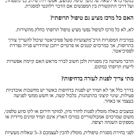
בנוסף כדאי לשאול על משך טיפול ממוצע, אפשרויות שילוב בני משפחה,
ועל דרכי התקשורת בין המפגשים אם הדבר רלוונטי למסגרת.
האם כל מרכז מציע גם טיפול תרופתי?
לא, לא כל מרכז לטיפול נפשי מציע טיפול תרופתי כחלק מהשירות.
במרבית המסגרות הרב־מקצועיות פועל פסיכיאטר שיכול להעריך צורך
בתרופות, אך במרכזים קטנים או פרטיים ייתכן שתידרש פנייה נפרדת
לפסיכיאטר.
הדבר משתנה בין מסגרות ולכן חשוב לברר מראש האם קיימת אפשרות
לייעוץ תרופתי במקום.
מתי צריך לפנות לעזרה בדחיפות?
בדרך כלל אך לא תמיד יש לפנות בדחיפות כאשר יש מחשבות אובדניות
פעילות, שינוי קיצוני בהתנהגות, בלבול קשה, או חשש ממשי לפגיעה
בעצמי או באחר.
במצבים כאלה מומלץ לפנות לחדר מיון, למוקד חירום או לקו סיוע טלפוני,
משום שמרכזים אמבולטוריים במרכז הארץ אינם תמיד זמינים מיידית או
מספקים השגחה רציפה.
לפני בחירת מסגרת טיפולית, מומלץ להכין לעצמכם 3–5 שאלות מעשיות