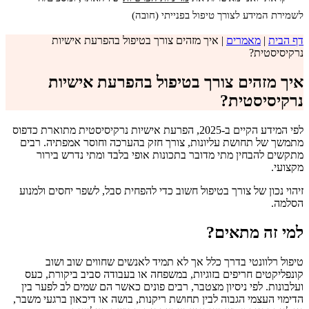
לשמירת המידע לצורך טיפול בפנייתי (חובה)
דף הבית
|
מאמרים
|
איך מזהים צורך בטיפול בהפרעת אישיות
נרקיסיסטית?
איך מזהים צורך בטיפול בהפרעת אישיות
נרקיסיסטית?
לפי המידע הקיים ב-2025, הפרעת אישיות נרקיסיסטית מתוארת כדפוס
מתמשך של תחושת עליונות, צורך חזק בהערכה וחוסר אמפתיה. רבים
מתקשים להבחין מתי מדובר בתכונות אופי בלבד ומתי נדרש בירור
מקצועי.
זיהוי נכון של צורך בטיפול חשוב כדי להפחית סבל, לשפר יחסים ולמנוע
הסלמה.
למי זה מתאים?
טיפול רלוונטי בדרך כלל אך לא תמיד לאנשים שחווים שוב ושוב
קונפליקטים חריפים בזוגיות, במשפחה או בעבודה סביב ביקורת, כעס
ועלבונות. לפי ניסיון מצטבר, רבים פונים כאשר הם שמים לב לפער בין
הדימוי העצמי הגבוה לבין תחושת ריקנות, בושה או דיכאון ברגעי משבר,