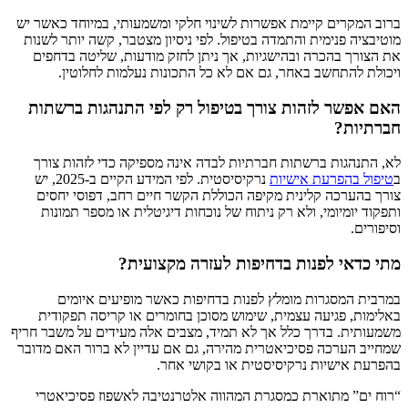
ברוב המקרים קיימת אפשרות לשינוי חלקי ומשמעותי, במיוחד כאשר יש
מוטיבציה פנימית והתמדה בטיפול. לפי ניסיון מצטבר, קשה יותר לשנות
את הצורך בהכרה ובהישגיות, אך ניתן לחזק מודעות, שליטה בדחפים
ויכולת להתחשב באחר, גם אם לא כל התכונות נעלמות לחלוטין.
האם אפשר לזהות צורך בטיפול רק לפי התנהגות ברשתות
חברתיות?
לא, התנהגות ברשתות חברתיות לבדה אינה מספיקה כדי לזהות צורך
ב
טיפול בהפרעת אישיות
נרקיסיסטית. לפי המידע הקיים ב-2025, יש
צורך בהערכה קלינית מקיפה הכוללת הקשר חיים רחב, דפוסי יחסים
ותפקוד יומיומי, ולא רק ניתוח של נוכחות דיגיטלית או מספר תמונות
וסיפורים.
מתי כדאי לפנות בדחיפות לעזרה מקצועית?
במרבית המסגרות מומלץ לפנות בדחיפות כאשר מופיעים איומים
באלימות, פגיעה עצמית, שימוש מסוכן בחומרים או קריסה תפקודית
משמעותית. בדרך כלל אך לא תמיד, מצבים אלה מעידים על משבר חריף
שמחייב הערכה פסיכיאטרית מהירה, גם אם עדיין לא ברור האם מדובר
בהפרעת אישיות נרקיסיסטית או בקושי אחר.
“רוח ים” מתוארת כמסגרת המהווה אלטרנטיבה לאשפוז פסיכיאטרי