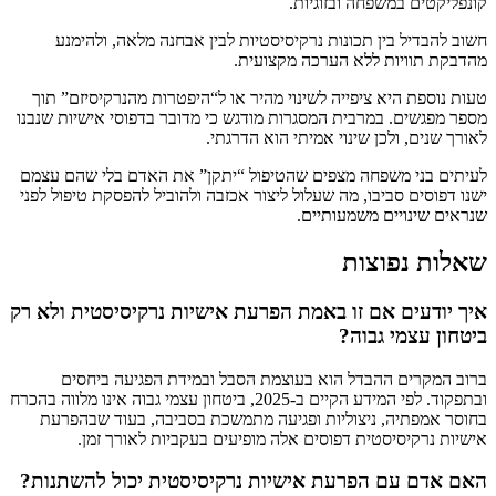
קונפליקטים במשפחה ובזוגיות.
חשוב להבדיל בין תכונות נרקיסיסטיות לבין אבחנה מלאה, ולהימנע
מהדבקת תוויות ללא הערכה מקצועית.
טעות נוספת היא ציפייה לשינוי מהיר או ל“היפטרות מהנרקיסיזם” תוך
מספר מפגשים. במרבית המסגרות מודגש כי מדובר בדפוסי אישיות שנבנו
לאורך שנים, ולכן שינוי אמיתי הוא הדרגתי.
לעיתים בני משפחה מצפים שהטיפול “יתקן” את האדם בלי שהם עצמם
ישנו דפוסים סביבו, מה שעלול ליצור אכזבה ולהוביל להפסקת טיפול לפני
שנראים שינויים משמעותיים.
שאלות נפוצות
איך יודעים אם זו באמת הפרעת אישיות נרקיסיסטית ולא רק
ביטחון עצמי גבוה?
ברוב המקרים ההבדל הוא בעוצמת הסבל ובמידת הפגיעה ביחסים
ובתפקוד. לפי המידע הקיים ב-2025, ביטחון עצמי גבוה אינו מלווה בהכרח
בחוסר אמפתיה, ניצוליות ופגיעה מתמשכת בסביבה, בעוד שבהפרעת
אישיות נרקיסיסטית דפוסים אלה מופיעים בעקביות לאורך זמן.
האם אדם עם הפרעת אישיות נרקיסיסטית יכול להשתנות?