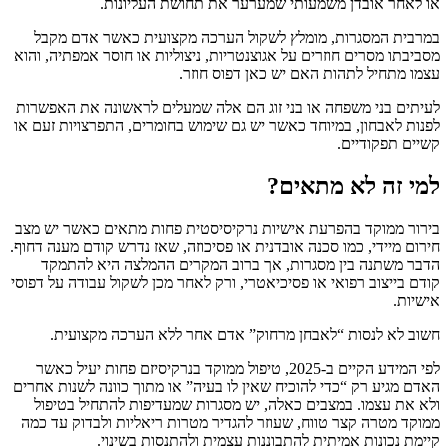
או לאחר אובדן משמעותי שמערער את תחושת העליונות.
במרבית המסגרות, מומלץ לשקול הערכה מקצועית כאשר אדם מקבל
מסביבתו מסרים חוזרים על אגוצנטריות, ניצוליות או חוסר אמפתיה, והוא
עצמו מתחיל לתהות האם יש כאן דפוס חוזר.
לעיתים בני משפחה או בני זוג הם אלה שמעלים לראשונה את האפשרות
לפנות לאבחון, במיוחד כאשר יש גם שימוש בחומרים, התפרצויות זעם או
קשיים תפקודיים.
למי זה לא מתאים?
בירור ממוקד בהפרעת אישיות נרקיסיסטית פחות מתאים כאשר יש מצב
חירום מיידי, כמו סכנה אובדנית או פסיכוזה, שאז נדרש קודם מענה דחוף.
הדבר משתנה בין מסגרות, אך ברוב המקרים ההמלצה היא להתמקד
קודם בייצוב רפואי או פסיכיאטרי, ורק לאחר מכן לשקול עבודה על דפוסי
אישיות.
חשוב לא לנסות “לאבחן מרחוק” אדם אחר ללא הערכה מקצועית.
לפי המידע הקיים ב-2025, טיפול ממוקד בנרקיסיזם פחות יעיל כאשר
האדם מגיע רק “כדי להוכיח שאין לו בעיה” או מתוך כוונה לשנות אחרים
ולא את עצמו. במצבים כאלה, יש מסגרות שמעדיפות להתחיל בטיפול
ממוקד מטרה קצר טווח, שעוזר להגדיר מטרות ריאליות ולבדוק עד כמה
קיימת נכונות אמיתית להתבוננות עצמית ולהתנסות בשינוי.