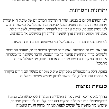
יתרונות וחסרונות
לפי המידע הקיים ב-2025, אחד היתרונות המרכזיים של טיפול הוא יצירת
מרחב בטוח לבחינת דפוסים מבלי להיכנס מיד למעגל של האשמות ובושה.
לפי ניסיון מצטבר, טיפול עקבי יכול להפחית התפרצויות, לשפר יכולת
אמפתית ולחזק תחושת ערך שאינה תלויה רק בהישגים או בהערצה.
לעיתים נצפית גם ירידה בסבל של בני המשפחה ובתנודות הרגשיות.
עם זאת, יש גם חסרונות ואתגרים: תהליך השינוי איטי, מעורר התנגדות
ולעיתים כרוך בתחושת פגיעה בדימוי העצמי. הדבר משתנה בין מסגרות,
אך ברוב המקרים נדרשת מחויבות ארוכת טווח, מה שעלול להיות
מתסכל.
בנוסף, חלק מהמטופלים מפסיקים טיפול מוקדם כאשר הם חווים ביקורת
או עימות עם גבולות, ולכן חשוב לבחון מראש ציפיות ריאליות.
טעויות נפוצות
בדרך כלל אך לא תמיד, אחת הטעויות הנפוצות היא להשתמש במונח
“נרקיסיסט” ככינוי מעליב במקום כהגדרה קלינית. לפי ניסיון מצטבר,
שימוש כזה מקשה על אנשים לפנות לעזרה, מחזק הגנות ומעמיק