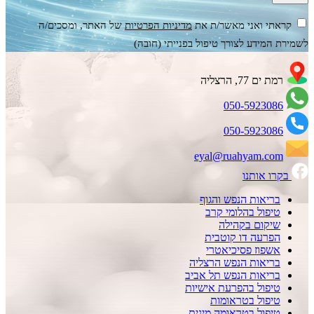
קראתי ואני מאשר/ת את
מדיניות הפרטיות
של האתר, ומסכים/ה
לשמירת המידע לצורך טיפול בפנייתי (חובה)
רמת ים 77, הרצליה
050-5923086
050-5923086
eyal@ruahyam.com
בקרו אותנו
בריאות הנפש והגוף
טיפול בהלומי קרב
שיקום בקהילה
הפרעה דו קוטבית
אשפוז פסיכיאטרי
בריאות הנפש הרצליה
בריאות הנפש תל אביב
טיפול בהפרעת אישיות
טיפול בטראומות
טיפול בטראומה מינית