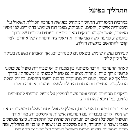
התהליך בפועל
במרבית המסגרות, התהליך מתחיל בפגישת הערכה הכוללת תשאול על
היסטוריה אישית, יחסים, תעסוקה, מצבי רוח ושימוש בחומרים. לפי ניסיון
מצטבר, אנשי מקצוע בודקים האם קיימים דפוסים עקביים של צורך
בהערצה, פגיעה קשה מביקורת, אידיאליזציה והפחתה של אחרים, לצד
קושי להתחשב ברגשות הזולת.
לעיתים נעשה שימוש בשאלונים סטנדרטיים, אך האבחנה נשענת בעיקר
על ראיון קליני.
לאחר ההערכה, הדבר משתנה בין מסגרות: יש שבוחרות טיפול פסיכולוגי
פרטני ארוך טווח, אחרות מציעות גם טיפול קבוצתי או משפחתי. בדרך
כלל אך לא תמיד, העבודה מתמקדת בהבנת דפוסי היחסים, בחיזוק יכולת
הרפלקציה העצמית ובהרחבת היכולת לשאת פגיעות, אכזבה ותלות.
במקרים מסוימים פסיכיאטר עשוי להמליץ על טיפול תרופתי לתסמינים
נלווים, כמו דיכאון או חרדה.
לפני בחירת מסגרת או שירות, מומלץ לשאול מספר שאלות מעשיות: האם
יש ניסיון קודם בעבודה עם הפרעות אישיות נרקיסיסטיות, מהו אורך
הטיפול המקובל והאם יש הערכה תקופתית של התקדמות, כיצד מטופלים
מצבי משבר או החמרה, האם משלבים בני משפחה או בני זוג בתהליך, ומה
מידת הגמישות בשינוי תכנית הטיפול במקרה של קושי או התנגדות.