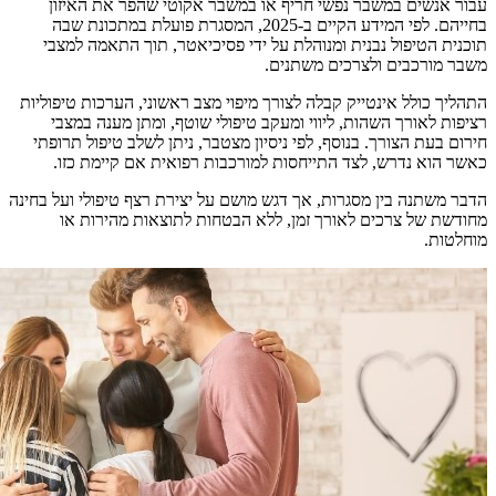
עבור אנשים במשבר נפשי חריף או במשבר אקוטי שהפר את האיזון
בחייהם. לפי המידע הקיים ב-2025, המסגרת פועלת במתכונת שבה
תוכנית הטיפול נבנית ומנוהלת על ידי פסיכיאטר, תוך התאמה למצבי
משבר מורכבים ולצרכים משתנים.
התהליך כולל אינטייק קבלה לצורך מיפוי מצב ראשוני, הערכות טיפוליות
רציפות לאורך השהות, ליווי ומעקב טיפולי שוטף, ומתן מענה במצבי
חירום בעת הצורך. בנוסף, לפי ניסיון מצטבר, ניתן לשלב טיפול תרופתי
כאשר הוא נדרש, לצד התייחסות למורכבות רפואית אם קיימת כזו.
הדבר משתנה בין מסגרות, אך דגש מושם על יצירת רצף טיפולי ועל בחינה
מחודשת של צרכים לאורך זמן, ללא הבטחות לתוצאות מהירות או
מוחלטות.