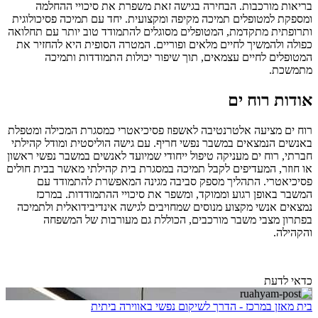
בריאות מורכבות. הבחירה בגישה זאת משפרת את סיכויי ההחלמה
ומספקת למטופלים תמיכה מקיפה ומקצועית. יחד עם תמיכה פסיכולוגית
ותרופתית מתקדמת, המטופלים מסוגלים להתמודד טוב יותר עם תחלואה
כפולה ולהמשיך לחיים מלאים ופוריים. המטרה הסופית היא להחזיר את
המטופלים לחיים עצמאים, תוך שיפור יכולות התמודדות ותמיכה
מתמשכת.
אודות רוח ים
רוח ים מציעה אלטרנטיבה לאשפוז פסיכיאטרי כמסגרת המכילה ומטפלת
באנשים הנמצאים במשבר נפשי חריף. עם גישה הוליסטית ומודל קהילתי
חברתי, רוח ים מעניקה טיפול ייחודי שמיועד לאנשים במשבר נפשי ראשון
או חוזר, המעדיפים לקבל תמיכה במסגרת בית קהילתי מאשר בבית חולים
פסיכיאטרי. התהליך מספק סביבה מגינה המאפשרת להתמודד עם
המשבר באופן רגוע וממוקד, ומשפר את סיכויי ההתמודדות. במרכז
נמצאים אנשי מקצוע מנוסים שמחויבים לגישה אינדיבידואלית ולתמיכה
בפתרון מצבי משבר מורכבים, הכוללת גם מעורבות של המשפחה
והקהילה.
כדאי לדעת
בית מאזן במרכז - הדרך לשיקום נפשי באווירה ביתית