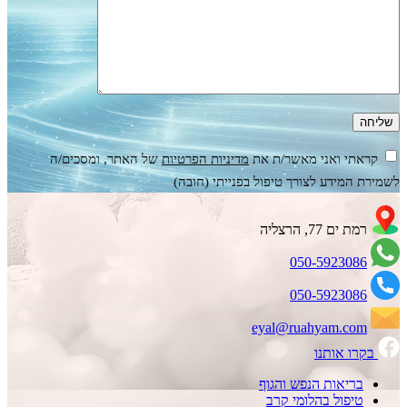
קראתי ואני מאשר/ת את
מדיניות הפרטיות
של האתר, ומסכים/ה
לשמירת המידע לצורך טיפול בפנייתי (חובה)
רמת ים 77, הרצליה
050-5923086
050-5923086
eyal@ruahyam.com
בקרו אותנו
בריאות הנפש והגוף
טיפול בהלומי קרב