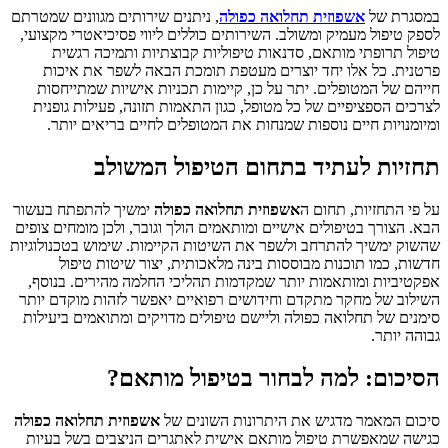
במסגרת של
אשפוזית תחלואה כפולה
, ניתנים שירותים מגוונים שמטרתם
לספק טיפול מעמיק ומשולב. השירותים כוללים ליווי פסיכיאטרי מקצועי,
טיפול תרופתי מותאם, סדנאות טיפוליות קבוצתיות ותמיכה רגשית
פרטנית. כל אלו יחד יוצרים מעטפת תומכת הבאה לשפר את איכות
חייהם של המטופלים. יתר על כן, קיימות תכניות אישיות שמתייחסות
לצרכים הספציפיים של כל מטופל, כגון התאמות תזונה, פעילות גופנית
ומיומנויות חיים נוספות שמנחות את המטופלים לחיים בריאים יותר.
תחזיות לעתיד בתחום הטיפול המשולב
על פי התחזיות, תחום ה
אשפוזית תחלואה כפולה
ימשיך להתפתח בעשור
הבא. הצורך בטיפולים אישיים ומותאמים הולך וגובר, ולכן מומחים צופים
שהשוק ימשיך להתרחב ולשפר את השיטות הקיימות. שימוש בטכנולוגיות
חדשות, כמו תוכנות מבוססות בינה מלאכותית, יצור שיטות טיפול
אפקטיביות ומותאמות יותר שמקדמות תהליכי החלמה מהירים. בנוסף,
השילוב של מחקר מתקדם וחידושים רפואיים יאפשר לזהות מוקדם יותר
סימנים של תחלואה כפולה וליישם טיפולים מדויקים ומתואמים ביעילות
גבוהה יותר.
הסיכום: למה לבחור בטיפול מותאם?
סיכום המאמר מדגיש את היתרונות השונים של
אשפוזית תחלואה כפולה
כגישה שמאפשרת טיפול מותאם אישית לאתגרים הניצבים בשל בעיות