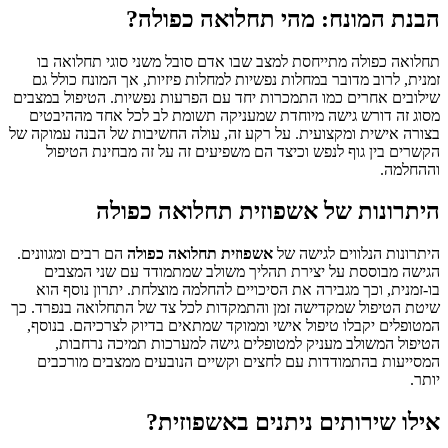
הבנת המונח: מהי תחלואה כפולה?
תחלואה כפולה מתייחסת למצב שבו אדם סובל משני סוגי תחלואה בו
זמנית, לרוב מדובר במחלות נפשיות למחלות פיזיות, אך המונח כולל גם
שילובים אחרים כמו התמכרות יחד עם הפרעות נפשיות. הטיפול במצבים
מסוג זה דורש גישה מיוחדת שמעניקה תשומת לב לכל אחד מההיבטים
בצורה אישית ומקצועית. על רקע זה, עולה החשיבות של הבנה עמוקה של
הקשרים בין גוף לנפש וכיצד הם משפיעים זה על זה מבחינת הטיפול
וההחלמה.
היתרונות של אשפוזית תחלואה כפולה
היתרונות הנלווים לגישה של
אשפוזית תחלואה כפולה
הם רבים ומגוונים.
הגישה מבוססת על יצירת תהליך משולב שמתמודד עם שני המצבים
בו-זמנית, וכך מגבירה את הסיכויים להחלמה מוצלחת. יתרון נוסף הוא
שיטת הטיפול שמקדישה זמן והתמקדות לכל צד של התחלואה בנפרד. כך
המטופלים יקבלו טיפול אישי וממוקד שמתאים בדיוק לצרכיהם. בנוסף,
הטיפול המשולב מעניק למטופלים גישה למערכות תמיכה נרחבות,
המסייעות בהתמודדות עם לחצים וקשיים הנובעים ממצבים מורכבים
יותר.
אילו שירותים ניתנים באשפוזית?