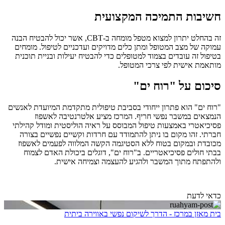
חשיבות התמיכה המקצועית
זה בהחלט יתרון למצוא מטפל מומחה ב-CBT, אשר יכול להבטיח הבנה
עמוקה של מצב המטופל ומתן כלים מדויקים ועדכניים לטיפול. מומחים
בטיפול זה עובדים בצמוד למטופלים כדי להבטיח יעילות ובניית תוכנית
מותאמת אישית לפי צרכי המטופל.
סיכום על "רוח ים"
"רוח ים" הוא פתרון ייחודי בסביבת טיפולית מתקדמת המיועדת לאנשים
הנמצאים במשבר נפשי חריף. המרכז מציע אלטרנטיבה לאשפוז
פסיכיאטרי באמצעות טיפול המבוסס על ראיה הוליסטית ומודל קהילתי
חברתי. זהו מקום בו ניתן להתמודד עם חרדות וקשיים נפשיים בצורה
מכובדת ובמקום בטוח ללא הסטיגמה הקשה המלווה לפעמים לאשפוז
בבתי חולים פסיכיאטריים. ב"רוח ים", דוגלים ביכולת האדם לצמוח
ולהתפתח מתוך המשבר ולהגיע להעצמה וצמיחה אישית.
כדאי לדעת
בית מאזן במרכז - הדרך לשיקום נפשי באווירה ביתית