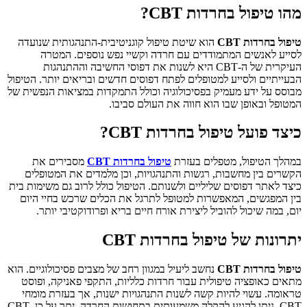
מהו טיפול בחרדות CBT?
טיפול בחרדות CBT
הוא שיטת טיפול קוגניטיבית-התנהגותית שנועדה
לסייע לאנשים המתמודדים עם חרדה וקשיי נפש נוספים. המטרה
העיקרית של ה-CBT היא לשנות את דפוסי החשיבה וההתנהגות
הבעייתיים ולסייע למטופלים לפתח דפוסים חדשים ובריאים יותר. הטיפול
מבוסס על ידע מעמיק בפסיכולוגיה וכולל התמקדות במציאות הנפשית של
המטופל ובאופן שבו הוא חווה את העולם סביבו.
כיצד פועל טיפול בחרדות CBT?
במהלך הטיפול, מטפלים בעזרת
טיפול בחרדות CBT
מסבירים את
הקשרים בין מחשבות, רגשות והתנהגויות, וכן מלמדים את המטופלים
כיצד לאתר דפוסים שליליים ולשנותם. הטיפול כולל לרוב גם משימות בית
בין המפגשים, המאפשרות למטופל לתרגל את הכלים שרכש בחיי היום
יום, במה שיכול להוביל ליצירת אורח חיים בריא ופרודוקטיבי יותר.
יתרונות של טיפול בחרדות CBT
טיפול בחרדות CBT
נחשב ליעיל במגוון רחב של מצבים פסיכולוגיים. הוא
מתאים כאופציה טיפולית עבור חרדות כלליות, התקפי פאניקה, ופוסט
טראומה. עשוי להיות קשה לשנות התנהגויות ישנות, אך בעזרת מומחי
CBT, ניתן להגיע להקלה משמעותית בתחושות החרדה. יתר על כן, CBT