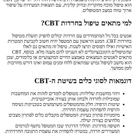
הוא טיפול מוכח מחקרית ובדוק קלינית, עם תוצאות המעידות על שיפור
ארוך טווח במצב המטופלים.
למי מתאים טיפול בחרדות CBT?
אנשים בכל גיל המתמודדים עם חרדות יכולים להפיק תועלת מטיפול
בחרדות CBT. המגע הראשון עם המטפל יהיה חשוב לקביעת המטרות
האישיות ואילו דפוסים תרצו לשנות. טיפול זה מתאים גם לאלו
שהטיפולים הקונבנציונליים לא העניקו להם מענה מלא. בנוסף, CBT
מתאים לאנשים הנמצאים באמצע החיים המקצועיים או בלימודים, שכן
הוא נחשב לטיפול גמיש שמתאים ללוח זמנים עמוס ואינו דורש מחויבות
לזמן ממושך.
דוגמאות לסוגי כלים בשיטת ה-CBT
זיהוי מחשבות שליליות: מטופלים לומדים לזהות את המחשבות
שמובילות לחרדה ולבחון אותן בצורה אובייקטיבית.
שיטות הרפיה: חלק מהמטופלים משתמשים בטכניקות נשימה
והרפיה להפחתת עוצמת החרדה.
מיומנויות פתרון בעיות: המטופלים מקבלים כלים לפתרון מצבים
מלחיצים בצורה יעילה.
חשיפה מדורגת: תהליך הדרגתי שבו המטופל נחשף לגורמים
המעוררים חרדה, במטרה להפחית את עוצמת התגובה החרדתית.