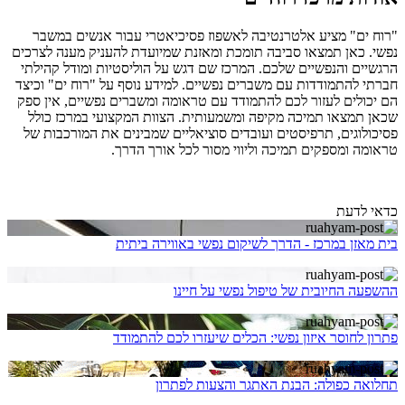
"רוח ים" מציע אלטרנטיבה לאשפוז פסיכיאטרי עבור אנשים במשבר
נפשי. כאן תמצאו סביבה תומכת ומאזנת שמיועדת להעניק מענה לצרכים
הרגשיים והנפשיים שלכם. המרכז שם דגש על הוליסטיות ומודל קהילתי
חברתי להתמודדות עם משברים נפשיים. למידע נוסף על "רוח ים" וכיצד
הם יכולים לעזור לכם להתמודד עם טראומה ומשברים נפשיים, אין ספק
שכאן תמצאו תמיכה מקיפה ומשמעותית. הצוות המקצועי במרכז כולל
פסיכולוגים, תרפיסטים ועובדים סוציאליים שמבינים את המורכבות של
טראומה ומספקים תמיכה וליווי מסור לכל אורך הדרך.
כדאי לדעת
בית מאזן במרכז - הדרך לשיקום נפשי באווירה ביתית
ההשפעה החיובית של טיפול נפשי על חיינו
פתרון לחוסר איזון נפשי: הכלים שיעזרו לכם להתמודד
תחלואה כפולה: הבנת האתגר והצעות לפתרון