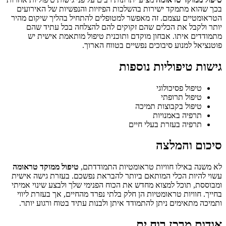
בכך שהוא מתמקד ישירות בהשלכות הפיזיות והנפשיות של האירועים
הטראומטיים עצמם. זה מאפשר למטופלים להתחיל בהליך שיקום מהיר
יותר ולקבל את הכלים שהם זקוקים להם להצלחה בכל עתיד שהם
מתמודדים איתו. אבחון מוקדם ותוכנית טיפול מותאמת אישית יש
פוטנציאל למנוע סיבוכים נפשיים בטווח הארוך.
גישות טיפוליות נוספות
טיפול פסיכולוגי
טיפול תרופתי
טיפול בקבוצות תמיכה
תרפיה באמנויות
תרפיה בעזרת בעלי חיים
סיכום והמלצה
לא משנה באילו חוויות טראומטיות התמודדתם,
טיפול ממוקד טראומה
עשוי להיות הכלי המותאם ביותר להבראת נפשכם. בעזרת גישה אישית
ומבוססת, תוכל למצוא מחדש את הכוח הפנימי שלך ולבצע שינוי אמיתי
בחייך. חוויות טראומטיות הן חלק בלתי נפרד מהחיים, אך בעזרת ליווי
ותמיכה מתאימים ניתן להתמודד איתן ולבנות עתיד בטוח ורגוע יותר.
אודות מרכז רוח ים