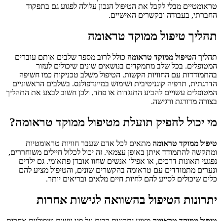
טראומטיים מבלי לקבל את הטיפול הנכון עלולה לפגוע גם בתפקוד
החברתי, בעבודה ובקשרים האישיים.
תהליך טיפול ממוקד טראומה
תהליך ה
טיפול ממוקד טראומה
כולל לרוב מספר שלבים אותם עוברים
המטופלים. בכל שלב מתמקדים בנושאים שונים שיכולים לעזור
בהתמודדות עם החוויות הקשות. הטיפול משלב טכניקות כמו חשיפה
הדרגתית, תרפיה קוגניטיבית ושימוש במיינדפולנס. בשלבים הראשוניים
המטופלים עשויים להביע התנגדות או פחד, ולכן חשוב לבצע את התהליך
בצורה מדורגת ורגישה.
מי יכול להפיק תועלת מטיפול ממוקד טראומה?
טיפול ממוקד טראומה
מתאים לכל אדם שעבר חוויות טראומטיות
ומתקשה להתמודד איתן באופן עצמאי. זה יכול לכלול חיילים משוחררים,
נפגעי תאונות דרכים, או אפילו אנשים שחוו אובדן פתאומי. גם ילדים
ונערים מתמודדים עם טראומה בהקשרים שונים, והטיפול מציע להם
כלים שיכולים לסייע להם לחיות חיים מלאים ובריאים יותר.
יתרונות הטיפול בהשוואה לגישות אחרות
טיפול ממוקד טראומה
מציע יתרונות רבים על פני גישות טיפוליות אחרות