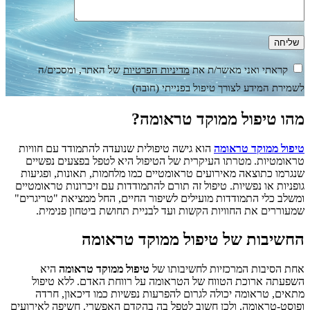
קראתי ואני מאשר/ת את
מדיניות הפרטיות
של האתר, ומסכים/ה
לשמירת המידע לצורך טיפול בפנייתי (חובה)
מהו טיפול ממוקד טראומה?
טיפול ממוקד טראומה
הוא גישה טיפולית שנועדה להתמודד עם חוויות
טראומטיות. מטרתו העיקרית של הטיפול היא לטפל בפצעים נפשיים
שנגרמו כתוצאה מאירועים טראומטיים כמו מלחמות, תאונות, ופגיעות
גופניות או נפשיות. טיפול זה תורם להתמודדות עם זיכרונות טראומטיים
ומשלב כלי התמודדות מועילים לשיפור החיים, החל ממציאת "טריגרים"
שמעוררים את החוויות הקשות ועד לבניית תחושת ביטחון פנימית.
החשיבות של טיפול ממוקד טראומה
אחת הסיבות המרכזיות לחשיבותו של
טיפול ממוקד טראומה
היא
השפעתה ארוכת הטווח של הטראומה על רווחת האדם. ללא טיפול
מתאים, טראומה יכולה לגרום להפרעות נפשיות כמו דיכאון, חרדה
ופוסט-טראומה, ולכן חשוב לטפל בה בהקדם האפשרי. חשיפה לאירועים