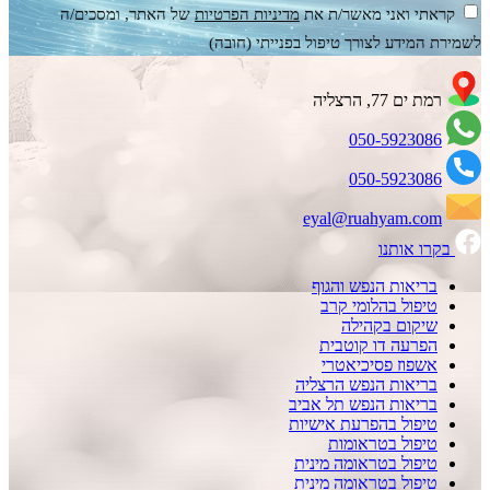
קראתי ואני מאשר/ת את
מדיניות הפרטיות
של האתר, ומסכים/ה
לשמירת המידע לצורך טיפול בפנייתי (חובה)
רמת ים 77, הרצליה
050-5923086
050-5923086
eyal@ruahyam.com
בקרו אותנו
בריאות הנפש והגוף
טיפול בהלומי קרב
שיקום בקהילה
הפרעה דו קוטבית
אשפוז פסיכיאטרי
בריאות הנפש הרצליה
בריאות הנפש תל אביב
טיפול בהפרעת אישיות
טיפול בטראומות
טיפול בטראומה מינית
טיפול בטראומה מינית