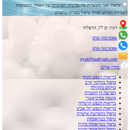
קראתי ואני מאשר/ת את
מדיניות הפרטיות
של האתר, ומסכים/ה
לשמירת המידע לצורך טיפול בפנייתי (חובה)
רמת ים 77, הרצליה
050-5923086
050-5923086
eyal@ruahyam.com
בקרו אותנו
בריאות הנפש והגוף
טיפול בהלומי קרב
שיקום בקהילה
הפרעה דו קוטבית
אשפוז פסיכיאטרי
בריאות הנפש הרצליה
בריאות הנפש תל אביב
טיפול בהפרעת אישיות
טיפול בטראומות
טיפול בטראומה מינית
טיפול בטראומה מינית