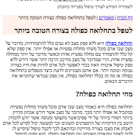
לשמירת המידע לצורך טיפול בפנייתי (חובה)
דף הבית
|
מאמרים
|
לטפל בתחלואה כפולה בצורה הטובה ביותר
לטפל בתחלואה כפולה בצורה הטובה ביותר
תחלואה כפולה
היא ללא ספק מצב לא נעים כלל להתמודדות. מדובר על
מצב שבו אדם סובל משתי מחלות נפשיות או אפילו יותר. אין ספק שלא
קל כלל להתמודד עם מחלה נפשית אחת וכאשר מדובר על יותר ממחלה
נפשית אחת, הרי שמדובר על מצב מורכב הרבה יותר אשר דורש ללא
ספק טיפול איכותי וזאת בכדי לאפשר לכל אדם לחיות את חייו בצורה
נעימה וטובה יותר. אם אתם מעוניינים לדעת כיצד מטפלים בתחלואה
כפולה או מה זה בכלל תחלואה כפולה, אין ספק שכדאי שתקראו את
הדברים הבאים.
מהי תחלואה כפולה?
תחלואה כפולה היא כאמור מצב שבו אדם סובל משתי מחלות נפשיות
במקביל או אפילו יותר מכך. מדובר על מצב אשר דורש אבחון מדויק
ביותר ויסודי ביותר על ידי פסיכיאטר מקצועי ומנוסה אשר יודע להבחין
היטב בין הדקויות של התסמינים השונים וכך למעשה יכול לסייע לכל אדם
לאבחן את מצבו בצורה מדויקת ובהתאם לכך לקבל טיפול שיסייע לו.
לרוב לאחר שהאדם מאובחן עם תחלואה כפולה, הוא יופנה לטיפול