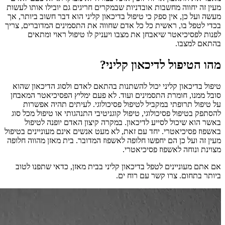
מעין זה יחווה מחשבות אובדניות שבמקרים חריגים גם יובילו אותו לעשות
מעשה ועל כן, אין ספק כי טיפול בדיכאון קליני הוא דבר חשוב ביותר, אך
בכדי לטפל בו, ראשית כל כל אדם שחווה את התסמינים המדוברים, צריך
לפנות לפסיכיאטר שיאבחן את מצבו ויעניק לו טיפול ראוי ומתאים
בהתאם למצבו.
מהו הטיפול לדיכאון קליני?
טיפול בדיכאון קליני יכול להשתנות בהתאם לאדם ולסוג הדיכאון שהוא
סובל ממנו, חומרת התסמינים ועוד. לא פעם ימליץ הפסיכיאטר המאבחן
על טיפול תרופתי במקביל לטיפול פסיכולוגי. לעיתים תהיה אפשרות
להסתפק בטיפול פסיכולוגי, טיפול קוגניטיבי התנהגותי או טיפול מכל סוג
באשר הוא שיכול לסייע לדיכאון. במקרה קיצון האדם יופנה לטיפול
באשפוז פסיכיאטרי. יחד עם זאת, לא מעט אנשים אינם מעוניינים בטיפול
מעין זה ועל כן הם יחפשו חלופה לאשפוז המדובר. בית מאזן מהווה חלופה
מצוינת ונוחה לאשפוז פסיכיאטרי.
אם אתם מעוניינים לטפל בדיכאון קליני בבית מאזן, כדאי שתפנו לטוב
ביותר בתחום. צרו קשר עם רוח ים.