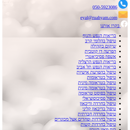
050-5923086
eyal@ruahyam.com
בקרו אותנו
בריאות הנפש והגוף
טיפול בהלומי קרב
שיקום בקהילה
הפרעה דו קוטבית
אשפוז פסיכיאטרי
בריאות הנפש הרצליה
בריאות הנפש תל אביב
טיפול בהפרעת אישיות
טיפול בטראומות
טיפול בטראומה מינית
טיפול בטראומה מינית
טיפול בפוסט טראומה
טיפול פסיכוסוציאלי
טיפול בחרדה ודיכאון
טיפול בדיכאון קליני
טיפול בחרדה חברתית
טיפול בחרדות ופחדים אצל מבוגרים
טיפול בחרדות קשות
בית מאזן בשרון