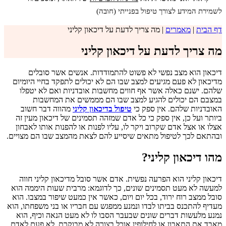
לשמירת המידע לצורך טיפול בפנייתי (חובה)
דף הבית
|
מאמרים
|
מה צריך לדעת על דיכאון קליני
מה צריך לדעת על דיכאון קליני
דיכאון הוא מצב נפשי לא פשוט להתמודדות. אנשים אשר סובלים
מדיכאון לא פעם מגיעים למצב שבו הם לא יכולים לתפקד בחיי היומיום
שלהם. ישנם כאלה אשר אף חווים מחשבות אובדניות ואם לא יטפלו
במצבם הם יכולים להגיע למצב שבו הם מממשים את המחשבות
האובדניות שלהם. אין ספק כי
טיפול בדיכאון קליני
מהווה דבר חשוב
ביותר ועל כן, אין ספק כי כל אדם שמזהה תסמינים של דיכאון מעין זה
אצלו או אצל אדם שקרוב ויקר לו, עליו לפנות או להפנות אותו לאבחון
ובהתאם לכך לטיפול מתאים שיסייע להם לצאת מהמצב שבו הם מצויים.
מהו דיכאון קליני?
דיכאון קליני הוא הפרעה נפשית. אדם אשר סובל מדיכאון קליני חווה
למעשה לא מעט תסמינים שונים, כך לדוגמא: מרבית שעות היממה הוא
סובל ממצב רוח ירוד, בכל יום ויום, כאשר אין כמעט שיפור במצבו. הוא
מעדיף להתכנס בביתו לבדו ונמנע ממפגש עם חבריו או בני משפחתו, הוא
נמנע מלעשות דברים שונים שבעבר הסבו לו לא מעט הנאה וכיף, הוא
מאבד את התאבון או לחילופין אוכל בצורה לא מבוקרת. לא פעם לאדם