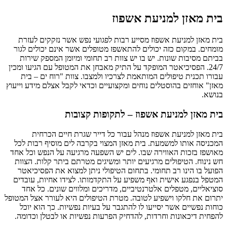
בית מאזן למניעת אשפוז
בית מאזן למניעת אשפוז מסייע רבות לפגועי נפש אשר נזקקים לעזרת
מומחים. במקום כזה יכולים להתאשפז מטופלים אשר אינם יכולים לגור
בביתם מסיבות שונות. יש בו יש צוות רב תחומי ומיומן המספק שירות
24/7. הפסיכיאטר המופקד על התיק מאבחן את המטופל עם הגיעו ומכין
עבורו תכנית טיפולים המותאמת לצרכיו ולמצבו. צוות "רוח ים – בית
מאזן" אוחזים בהוסטלים נוחים ומקצועיים וכדאי לקבל אצלם מידע וייעוץ
בנושא.
בית מאזן למניעת אשפוז – לתקופות קצובות
בית מאזן למניעת אשפוז מנהל עבור כל דייר שגרת חיים הכרחית
המכניסה אותו למשמעת. בית מאזן המצוי בקרבה לים מוסיף רבות לכל
מאושפז בזכות האווירה שבו. לים יש השפעה מרגיעה על הנפש וכל אחד
חש נינוח. הטיפולים מרגיעים יותר ומשיגים מטרתם ביתר קלות. הצוות
הפועל בו הינו רב תחומי. בתחום הטיפולי ניתן למצוא את הפסיכיאטר
המטפל בנפגע אישית ואף משפיע על התקדמותו. לצידו אחיות, עובדים
סוציאליים, מטפלים אלטרנטיביים, מדריכים ומלווים שונים. כל אחד
יתרום את חלקו וישפיע לטובה. מטרת הטיפולים היא לעורר אצל המטופל
כוחות נפשיים אשר יסייעו לו להתגבר על בעיות נפשיות. כך הוא יוכל
להפחית דיכאונות וחרדות, להדחיק הפרעות נפשיות או לבטלן וכדומה.