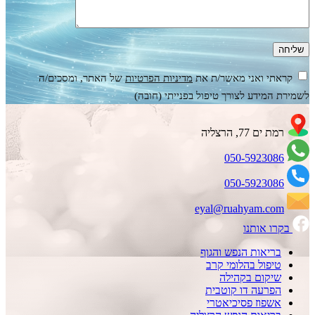
קראתי ואני מאשר/ת את
מדיניות הפרטיות
של האתר, ומסכים/ה
לשמירת המידע לצורך טיפול בפנייתי (חובה)
רמת ים 77, הרצליה
050-5923086
050-5923086
eyal@ruahyam.com
בקרו אותנו
בריאות הנפש והגוף
טיפול בהלומי קרב
שיקום בקהילה
הפרעה דו קוטבית
אשפוז פסיכיאטרי