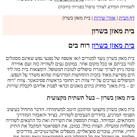
לשמירת המידע לצורך טיפול בפנייתי (חובה)
דף הבית
|
אזורי שירות
|
בית מאזן בשרון
בית מאזן בשרון
בית מאזן בשרון
רוח בים
בית מאזן בשרון נועד למגורים ו/או אשפוז של נפגעי נפש שאינם מסוגלים
לגור בביתם או בכל מקום אחר. במקום נעים לשהייה כזה ועם אווירה
טובה ניתן לערוך שגרת טיפולים לטובת המטופל. הימצאות בית כזה ליד
הים מסייעת מאוד בזכות התחושות המרגיעות שהוא משדר על הנפש.
הטיפולים נערכים על ידי צוות רב תחומי בראשות פסיכאטר. צוות "רוח
ים – בית מאזן" מחזיק בתים מאזנים וכדאי לפנות אליהם לקבלת שירות.
בית מאזן בשרון – בעל תשתית מקצועית
בית מאזן בשרון מקצועי ומתוכנן היטב למשימותיו. הדבר מתחיל בעיצוב
הפנימי המרגיע, בחדרים הנעימים לשהייה, בציוד והאבזור המודרני
והמתאים, ובמיוחד, בצוות המספק את השירות ואת כל התנאים לשהייה
מוצלחת ומועילה. הצוות כולל, כמובן, את הפסיאטר המקבל את התיק
לידיו, אחיות, עובדים סוציאליים, מטפלים אלטרנטיביים, מדריכים
ומלווים. מי שמנהל את כל התהליך הוא הפסיכיאטר שאף עושה את