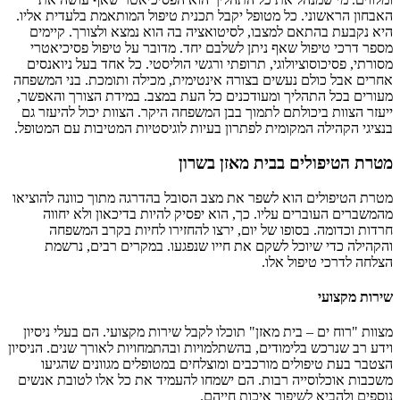
האבחון הראשוני. כל מטופל יקבל תכנית טיפול המותאמת בלעדית אליו.
היא נקבעת בהתאם למצבו, לסיטואציה בה הוא נמצא ולצורך. קיימים
מספר דרכי טיפול שאף ניתן לשלבם יחד. מדובר על טיפול פסיכיאטרי
מסורתי, פסיכוסוציולוגי, תרופתי ורגשי הוליסטי. כל אחד בעל ניואנסים
אחרים אבל כולם נעשים בצורה אינטימית, מכילה ותומכת. בני המשפחה
מעורים בכל התהליך ומעודכנים כל העת במצב. במידת הצורך והאפשר,
ייעזר הצוות ביכולתם לתמוך בבן המשפחה היקר. הצוות יכול להיעזר גם
בנציגי הקהילה המקומית לפתרון בעיות לוגיסטיות המטיבות עם המטופל.
מטרת הטיפולים בבית מאזן בשרון
מטרת הטיפולים הוא לשפר את מצב הסובל בהדרגה מתוך כוונה להוציאו
מהמשברים העוברים עליו. כך, הוא יפסיק להיות בדיכאון ולא יחווה
חרדות וכדומה. בסופו של יום, ירצו להחזירו לחיות בקרב המשפחה
והקהילה כדי שיוכל לשקם את חייו שנפגעו. במקרים רבים, נרשמת
הצלחה לדרכי טיפול אלו.
שירות מקצועי
מצוות "רוח ים – בית מאזן" תוכלו לקבל שירות מקצועי. הם בעלי ניסיון
וידע רב שנרכש בלימודים, בהשתלמויות ובהתמחויות לאורך שנים. הניסיון
הצטבר בעת טיפולים מורכבים ומוצלחים במטופלים מגוונים שהגיעו
משכבות אוכלוסייה רבות. הם ישמחו להעמיד את כל אלו לטובת אנשים
נוספים ולהביא לשיפור איכות חייהם.