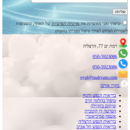
קראתי ואני מאשר/ת את
מדיניות הפרטיות
של האתר, ומסכים/ה
לשמירת המידע לצורך טיפול בפנייתי (חובה)
רמת ים 77, הרצליה
050-5923086
050-5923086
eyal@ruahyam.com
בקרו אותנו
בריאות הנפש והגוף
טיפול בהלומי קרב
שיקום בקהילה
הפרעה דו קוטבית
אשפוז פסיכיאטרי
בריאות הנפש הרצליה
בריאות הנפש תל אביב