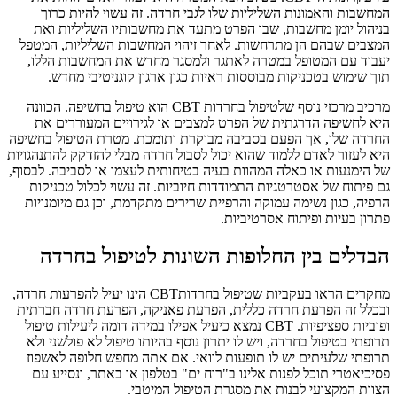
המחשבות והאמונות השליליות שלו לגבי חרדה. זה עשוי להיות כרוך
בניהול יומן מחשבות, שבו הפרט מתעד את מחשבותיו השליליות ואת
המצבים שבהם הן מתרחשות. לאחר זיהוי המחשבות השליליות, המטפל
יעבוד עם המטופל במטרה לאתגר ולמסגר מחדש את המחשבות הללו,
תוך שימוש בטכניקות מבוססות ראיות כגון ארגון קוגניטיבי מחדש.
מרכיב מרכזי נוסף שלטיפול בחרדות CBT הוא טיפול בחשיפה. הכוונה
היא לחשיפה הדרגתית של הפרט למצבים או לגירויים המעוררים את
החרדה שלו, אך הפעם בסביבה מבוקרת ותומכת. מטרת הטיפול בחשיפה
היא לעזור לאדם ללמוד שהוא יכול לסבול חרדה מבלי להזדקק להתנהגויות
של הימנעות או כאלה המהוות בעיה בטיחותית לעצמו או לסביבה. לבסוף,
גם פיתוח של אסטרטגיות התמודדות חיוביות. זה עשוי לכלול טכניקות
הרפיה, כגון נשימה עמוקה והרפיית שרירים מתקדמת, וכן גם מיומנויות
פתרון בעיות ופיתוח אסרטיביות.
הבדלים בין החלופות השונות לטיפול בחרדה
מחקרים הראו בעקביות שטיפול בחרדותCBT הינו יעיל להפרעות חרדה,
ובכלל זה הפרעת חרדה כללית, הפרעת פאניקה, הפרעת חרדה חברתית
ופוביות ספציפיות. CBT נמצא כיעיל אפילו במידה דומה ליעילות טיפול
תרופתי בטיפול בחרדה, ויש לו יתרון נוסף בהיותו טיפול לא פולשני ולא
תרופתי שלעיתים יש לו תופעות לוואי. אם אתה מחפש חלופה לאשפוז
פסיכיאטרי תוכל לפנות אלינו ב"רוח ים" בטלפון או באתר, ונסייע עם
הצוות המקצועי לבנות את מסגרת הטיפול המיטבי.