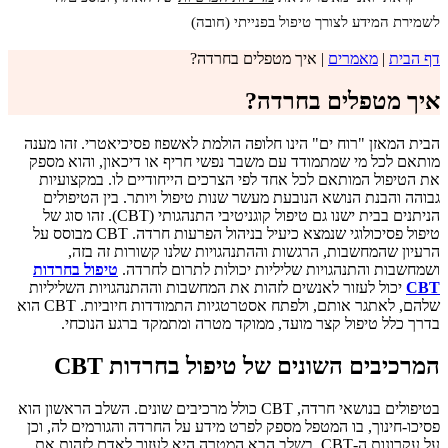
לשמירת המידע לצורך טיפול בפנייתי (חובה)
דף הבית
|
מאמרים
|
איך מטפלים בחרדה?
איך מטפלים בחרדה?
הבית המאזן "רוח ים" הינו חלופה הולמת לאשפוז פסיכיאטרי. זהו מענה
מותאם לכל מי שמתמודד עם משבר נפשי חריף או דיכאון, והוא מספק
את הטיפול המותאם לכל אחד לפי הצרכים הייחודיים לו. במקצועיות
גבוהה והבנת הנושא הנובעת מעשר שנות טיפול ויותר. בין הטיפולים
הניתנים בבית ישנו גם טיפול קוגניטיבי התנהגותי (CBT). זהו סוג של
טיפול פסיכולוגי שנמצא כיעיל בניהול הפרעות חרדה. CBT מבוסס על
הרעיון שהמחשבות, הרגשות וההתנהגויות שלנו קשורות זה בזה,
ושמחשבות והתנהגויות שליליות יכולות לתרום לחרדה.
טיפול בחרדות
CBT
יכול לעזור לאנשים לזהות את המחשבות וההתנהגויות השליליות
שלהם, לאתגר אותם, ולפתח אסטרטגיות התמודדות חיוביות. CBT הוא
בדרך כלל טיפול קצר מועד, ממוקד מטרה ומתמקד ברגע הנוכחי.
המרכיבים השונים של טיפול בחרדות CBT
בטיפולים בנושאי חרדה, CBT כולל מרכיבים שונים. השלב הראשון הוא
פסיכו-חינוך, בו המטפל מספק לפרט מידע על החרדה והגורמים לה, וכן
על עקרונות ה-CBT. בשלב הבא המטרה היא לעזור לאדם לזהות את