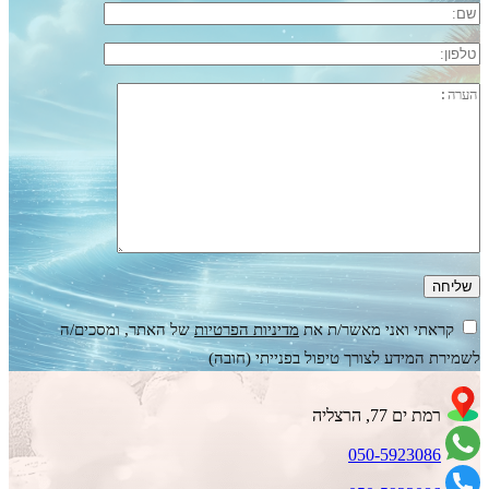
קראתי ואני מאשר/ת את
מדיניות הפרטיות
של האתר, ומסכים/ה
לשמירת המידע לצורך טיפול בפנייתי (חובה)
רמת ים 77, הרצליה
050-5923086