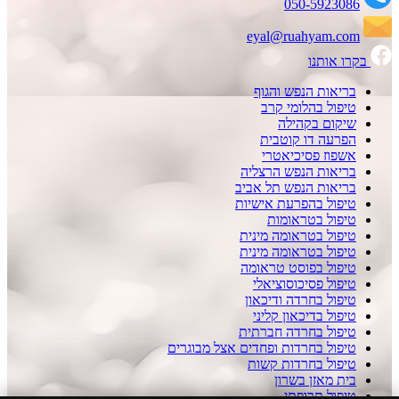
050-5923086
eyal@ruahyam.com
בקרו אותנו
בריאות הנפש והגוף
טיפול בהלומי קרב
שיקום בקהילה
הפרעה דו קוטבית
אשפוז פסיכיאטרי
בריאות הנפש הרצליה
בריאות הנפש תל אביב
טיפול בהפרעת אישיות
טיפול בטראומות
טיפול בטראומה מינית
טיפול בטראומה מינית
טיפול בפוסט טראומה
טיפול פסיכוסוציאלי
טיפול בחרדה ודיכאון
טיפול בדיכאון קליני
טיפול בחרדה חברתית
טיפול בחרדות ופחדים אצל מבוגרים
טיפול בחרדות קשות
בית מאזן בשרון
טיפול תרופתי