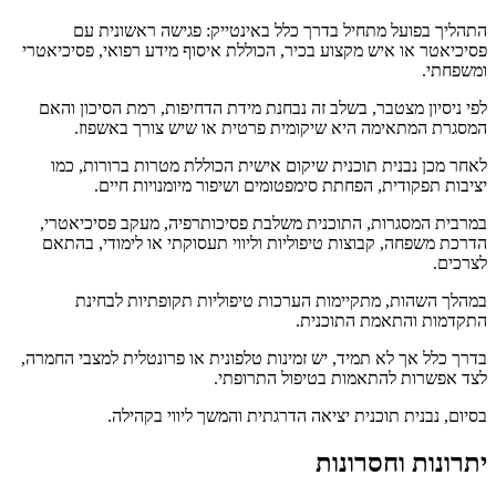
התהליך בפועל מתחיל בדרך כלל באינטייק: פגישה ראשונית עם
פסיכיאטר או איש מקצוע בכיר, הכוללת איסוף מידע רפואי, פסיכיאטרי
ומשפחתי.
לפי ניסיון מצטבר, בשלב זה נבחנת מידת הדחיפות, רמת הסיכון והאם
המסגרת המתאימה היא שיקומית פרטית או שיש צורך באשפוז.
לאחר מכן נבנית תוכנית שיקום אישית הכוללת מטרות ברורות, כמו
יציבות תפקודית, הפחתת סימפטומים ושיפור מיומנויות חיים.
במרבית המסגרות, התוכנית משלבת פסיכותרפיה, מעקב פסיכיאטרי,
הדרכת משפחה, קבוצות טיפוליות וליווי תעסוקתי או לימודי, בהתאם
לצרכים.
במהלך השהות, מתקיימות הערכות טיפוליות תקופתיות לבחינת
התקדמות והתאמת התוכנית.
בדרך כלל אך לא תמיד, יש זמינות טלפונית או פרונטלית למצבי החמרה,
לצד אפשרות להתאמות בטיפול התרופתי.
בסיום, נבנית תוכנית יציאה הדרגתית והמשך ליווי בקהילה.
יתרונות וחסרונות