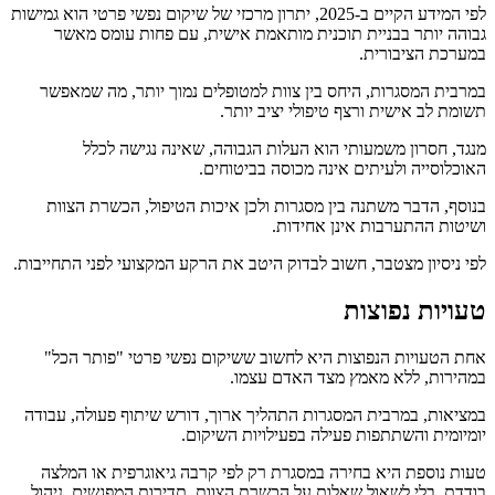
לפי המידע הקיים ב-2025, יתרון מרכזי של שיקום נפשי פרטי הוא גמישות
גבוהה יותר בבניית תוכנית מותאמת אישית, עם פחות עומס מאשר
במערכת הציבורית.
במרבית המסגרות, היחס בין צוות למטופלים נמוך יותר, מה שמאפשר
תשומת לב אישית ורצף טיפולי יציב יותר.
מנגד, חסרון משמעותי הוא העלות הגבוהה, שאינה נגישה לכלל
האוכלוסייה ולעיתים אינה מכוסה בביטוחים.
בנוסף, הדבר משתנה בין מסגרות ולכן איכות הטיפול, הכשרת הצוות
ושיטות ההתערבות אינן אחידות.
לפי ניסיון מצטבר, חשוב לבדוק היטב את הרקע המקצועי לפני התחייבות.
טעויות נפוצות
אחת הטעויות הנפוצות היא לחשוב ששיקום נפשי פרטי "פותר הכל"
במהירות, ללא מאמץ מצד האדם עצמו.
במציאות, במרבית המסגרות התהליך ארוך, דורש שיתוף פעולה, עבודה
יומיומית והשתתפות פעילה בפעילויות השיקום.
טעות נוספת היא בחירה במסגרת רק לפי קרבה גיאוגרפית או המלצה
בודדת, בלי לשאול שאלות על הכשרת הצוות, תדירות המפגשים, ניהול