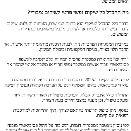
האדם המטופל.
מה ההבדל בין שיקום נפשי פרטי לשיקום ציבורי?
בדרך כלל ההבדל העיקרי הוא ברמת הגמישות, הזמינות והעלות: שיקום
ציבורי נגיש יותר כלכלית אך לעיתים מוגבל במשאבים ובתדירות
המפגשים.
במרבית המסגרות הפרטיות ניתן לבנות תוכנית מותאמת יותר אישית, אך
הדבר תלוי בצוות, בגישה המקצועית וביכולת המימון.
“רוח ים” מתוארת כמסגרת פרטית המהווה אלטרנטיבה לאשפוז
פסיכיאטרי עבור אנשים במשבר נפשי חריף או משבר אקוטי שהפר את
האיזון בחייהם.
לפי המידע הקיים ב-2025, במסגרת זו תוכנית הטיפול נבנית ומנוהלת
על-ידי פסיכיאטר, באופן המשקף דגש על הערכה רפואית ונפשית רציפה.
התהליך כולל אינטייק קבלה, הערכות טיפוליות לאורך השהות, ליווי
ומעקב טיפולי, וכן מענה במצבי חירום בעת הצורך.
בנוסף, ניתן טיפול תרופתי בהתאם לצורך, תוך התייחסות למורכבות
רפואית אם קיימת.
לפי ניסיון מצטבר ממסגרות דומות, דגש כזה על ניהול פסיכיאטרי מובנה
ושילוב בין טיפול נפשי לרפואי יכול לסייע בשמירה על רצף טיפולי ובזיהוי