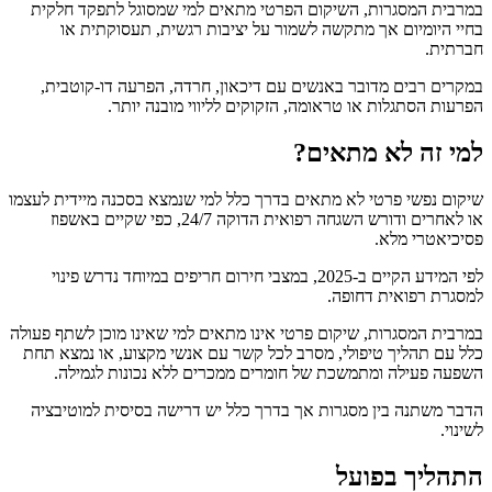
במרבית המסגרות, השיקום הפרטי מתאים למי שמסוגל לתפקד חלקית
בחיי היומיום אך מתקשה לשמור על יציבות רגשית, תעסוקתית או
חברתית.
במקרים רבים מדובר באנשים עם דיכאון, חרדה, הפרעה דו-קוטבית,
הפרעות הסתגלות או טראומה, הזקוקים לליווי מובנה יותר.
למי זה לא מתאים?
שיקום נפשי פרטי לא מתאים בדרך כלל למי שנמצא בסכנה מיידית לעצמו
או לאחרים ודורש השגחה רפואית הדוקה 24/7, כפי שקיים באשפוז
פסיכיאטרי מלא.
לפי המידע הקיים ב-2025, במצבי חירום חריפים במיוחד נדרש פינוי
למסגרת רפואית דחופה.
במרבית המסגרות, שיקום פרטי אינו מתאים למי שאינו מוכן לשתף פעולה
כלל עם תהליך טיפולי, מסרב לכל קשר עם אנשי מקצוע, או נמצא תחת
השפעה פעילה ומתמשכת של חומרים ממכרים ללא נכונות לגמילה.
הדבר משתנה בין מסגרות אך בדרך כלל יש דרישה בסיסית למוטיבציה
לשינוי.
התהליך בפועל