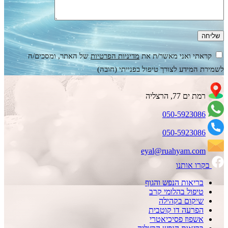
קראתי ואני מאשר/ת את
מדיניות הפרטיות
של האתר, ומסכים/ה
לשמירת המידע לצורך טיפול בפנייתי (חובה)
רמת ים 77, הרצליה
050-5923086
050-5923086
eyal@ruahyam.com
בקרו אותנו
בריאות הנפש והגוף
טיפול בהלומי קרב
שיקום בקהילה
הפרעה דו קוטבית
אשפוז פסיכיאטרי