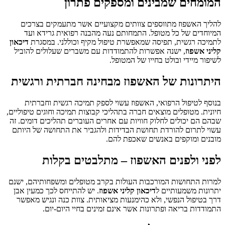
המומחים שמבינים ומספקים פתרון
להליך האשפוז מתווספים צוותים מקצועיים אשר מתעמקים בצרכים
המיוחדים של כל מטופל. התמחותם נעה מהבנה רפואית גרידא ועד
לתמיכה רגשית, תפיסה שמאפשרת טיפול מקיף וכוללני. במסגרת
דיכאון
קליני אשפוז
, ישנה אפשרות להתמודדות עם משברים שעלולים להוביל
לשיפור מיידי ובולט בחייו של המטופל.
היתרונות של האשפוז מבחינה חברתית ורגשית
בנוסף לטיפול הרפואי, האשפוז עשוי לספק תמיכה רגשית וחברתית
חיונית. מטופלים מוצאים חברה בתהליכי קבוצות תמיכה וחוגים טיפוליים,
שבהם הם יכולים לחלוק חוויות עם אחרים העוברים תהליכים דומים. זה
עשוי לתרום להורדת תחושת הבדידות ולהגביר את התחושה של היותם
מובנים ומוקפים באנשים שאכפת להם.
לפני ולפנים האשפוז – מתלבטים בקלות
למרות התחושות המורכבות העולות בקרב מטופלים ומשפחותיהם, ישנם
יתרונות משמעותיים ל
דיכאון קליני אשפוז
. יש להתייחס לכך כמעין אבן
דרך בטיפול הנפשי, ולא כהימנעות מציאותית. צוות כנה ונגיש מאפשר
התמודדות בריאה ופתרונות אשר אינם זמינים בחיי היום-יום.