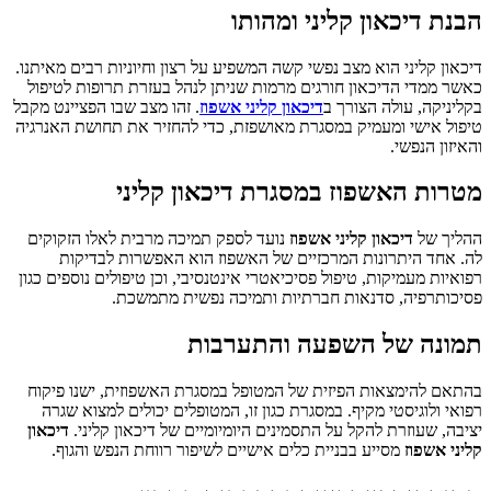
הבנת דיכאון קליני ומהותו
דיכאון קליני הוא מצב נפשי קשה המשפיע על רצון וחיוניות רבים מאיתנו.
כאשר ממדי הדיכאון חורגים מרמות שניתן לנהל בעזרת תרופות לטיפול
בקליניקה, עולה הצורך ב
דיכאון קליני אשפוז
. זהו מצב שבו הפציינט מקבל
טיפול אישי ומעמיק במסגרת מאושפזת, כדי להחזיר את תחושת האנרגיה
והאיזון הנפשי.
מטרות האשפוז במסגרת דיכאון קליני
ההליך של
דיכאון קליני אשפוז
נועד לספק תמיכה מרבית לאלו הזקוקים
לה. אחד היתרונות המרכזיים של האשפוז הוא האפשרות לבדיקות
רפואיות מעמיקות, טיפול פסיכיאטרי אינטנסיבי, וכן טיפולים נוספים כגון
פסיכותרפיה, סדנאות חברתיות ותמיכה נפשית מתמשכת.
תמונה של השפעה והתערבות
בהתאם להימצאות הפיזית של המטופל במסגרת האשפוזית, ישנו פיקוח
רפואי ולוגיסטי מקיף. במסגרת כגון זו, המטופלים יכולים למצוא שגרה
יציבה, שעוזרת להקל על התסמינים היומיומיים של דיכאון קליני.
דיכאון
קליני אשפוז
מסייע בבניית כלים אישיים לשיפור רווחת הנפש והגוף.