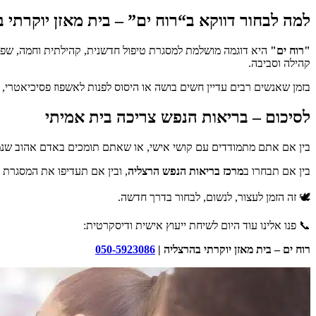
למה לבחור דווקא ב“רוח ים” – בית מאזן יוקרתי 
"רוח ים"
היא דוגמה מושלמת למסגרת טיפול חדשנית, קהילתית וחמה, שפוע
קהילה וסביבה.
בזמן שאנשים רבים עדיין חשים בושה או היסוס לפנות לאשפוז פסיכיאטרי,
לסיכום – בריאות הנפש צריכה בית אמיתי
בין אם אתם מתמודדים עם קושי אישי, או שאתם תומכים באדם אהוב שנמ
בין אם תבחרו ב
מרכז בריאות הנפש הרצליה
, ובין אם תעדיפו את המסגרת
🕊️ זה הזמן לעצור, לנשום, לבחור בדרך חדשה.
📞 פנו אלינו עוד היום לשיחת ייעוץ אישית ודיסקרטית:
רוח ים – בית מאזן יוקרתי בהרצליה |
050-5923086