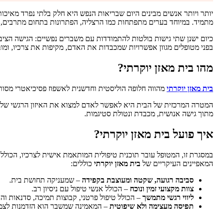
יותר ויותר אנשים מבינים היום שבריאות הנפש היא חלק בלתי נפרד מאיכות
מתמיד. במיוחד בערים מתפתחות כמו הרצליה, הפתרונות בתחום מתרבים,
כיום ישנן שתי גישות בולטות להתמודדות עם משברים נפשיים: הגישה הציב
בפני מטופלים מגוון אפשרויות שמכבדות את האדם, מקיפות את צרכיו, ומוב
מהו בית מאזן יוקרתי?
בית מאזן יוקרתי
מהווה חלופה הוליסטית וחדשנית לאשפוז פסיכיאטרי מסור
המטרה המרכזית של הבית היא לאפשר לאדם למצוא את האיזון הרגשי שלו 
מתוך גישה אנושית, מכבדת ונטולת סטיגמות.
איך פועל בית מאזן יוקרתי?
במסגרת זו, המטופל עובר תוכנית טיפולית המותאמת אישית לצרכיו, הכוללת 
המאפיינים העיקריים של
בית מאזן יוקרתי
כוללים:
סביבה רגועה, שקטה ומעוצבת בקפידה
– שמעניקה תחושת בית.
צוות מקצועי זמין ונוכח
– הכולל אנשי טיפול עם ניסיון רב.
ליווי רגשי מתמשך
– הכולל טיפול פרטני, קבוצות תמיכה, סדנאות והכ
תפיסה מעצימה ולא שיפוטית
– המאמינה שמשבר הוא הזדמנות לצמ