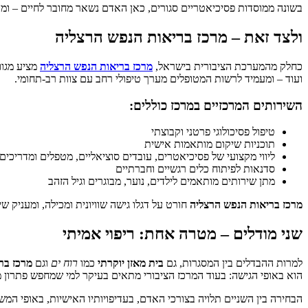
בשונה ממוסדות פסיכיאטריים סגורים, כאן האדם נשאר מחובר לחיים – ומו
ולצד זאת – מרכז בריאות הנפש הרצליה
כחלק מהמערכת הציבורית בישראל,
מרכז בריאות הנפש הרצליה
מציע מגוו
ועוד – ומעמיד לרשות המטופלים מערך טיפולי רחב עם צוות רב-תחומי.
השירותים המרכזיים במרכז כוללים:
טיפול פסיכולוגי פרטני וקבוצתי
תוכניות שיקום מותאמות אישית
ליווי מקצועי של פסיכיאטרים, עובדים סוציאליים, מטפלים ומדריכים
סדנאות לפיתוח כלים רגשיים וחברתיים
מתן שירותים מותאמים לילדים, נוער, מבוגרים וגיל הזהב
מרכז בריאות הנפש הרצליה
חורט על דגלו גישה שוויונית ומכילה, ומעניק ש
שני מודלים – מטרה אחת: ריפוי אמיתי
למרות ההבדלים בין המסגרות, גם
בית מאזן יוקרתי
כמו
רוח ים
וגם
מרכז בר
הוא באופי הגישה: בעוד המרכז הציבורי מתאים בעיקר למי שמחפש פתרון מע
הבחירה בין השניים תלויה בצורכי האדם, בעדיפויותיו האישיות, באופי המש