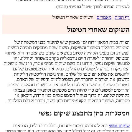
לשמירת המידע לצורך טיפול בפנייתי (חובה)
דף הבית
|
מאמרים
|
השיקום שאחרי הטיפול
השיקום שאחרי הטיפול
הצוות בבית המאזן "רוח ים" מאמין שיש להיעזר בבני המשפחה של
המטופל בתהליך הטיפוך והשיקום, משום שהם מספקים תמיכה רגשית
ונפשית. וכן בנציגי הקהילה לסיוע בנושאים שונים כשהמטרה היא שיתוף
המטופל והחזרתו לשגרת חיים נורמאלית בקרב משפחה וקהילה. זהו
למעשה שיקום נפשי, הידוע גם בשם שיקום פסיכיאטרי, וזו גישה טיפולית
המתמקדת בסיוע למטופלים להחלים, לנהל את הסימפטומים שלהם
ולהגשים את מלוא הפוטנציאל שלהם. זוהי גישה הוליסטית הלוקחת
בחשבון את הצרכים החברתיים, הפסיכולוגיים והפיזיים של האדם.
ומטרתו השיקום הנפשי היא לעזור לפתח את הכישורים והאסטרטגיות
הדרושים למטופלים כדי לחיות חיים מספקים ולתפקד באופן עצמאי
בקהילה שלהם. זה כרוך בניהול הסימפטומים כגון חרדה, דיכאון או
פסיכוזה, ושיפור היכולות הקוגניטיביות כגון קשב, זיכרון וקבלת החלטות.
המסגרות בהן מתבצע שיקום נפשי
שיקום נפשי
יכול להתבצע במגוון מסגרות, כולל בתי חולים, מרפאות
ותוכניות קהילתיות. זה יכול לכלול מגוון של התערבויות, כגון טיפול פרטני