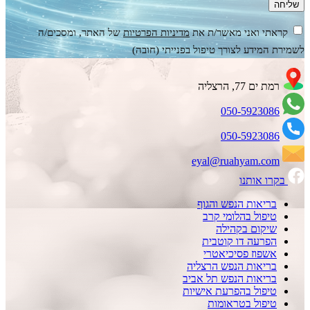
קראתי ואני מאשר/ת את
מדיניות הפרטיות
של האתר, ומסכים/ה
לשמירת המידע לצורך טיפול בפנייתי (חובה)
רמת ים 77, הרצליה
050-5923086
050-5923086
eyal@ruahyam.com
בקרו אותנו
בריאות הנפש והגוף
טיפול בהלומי קרב
שיקום בקהילה
הפרעה דו קוטבית
אשפוז פסיכיאטרי
בריאות הנפש הרצליה
בריאות הנפש תל אביב
טיפול בהפרעת אישיות
טיפול בטראומות