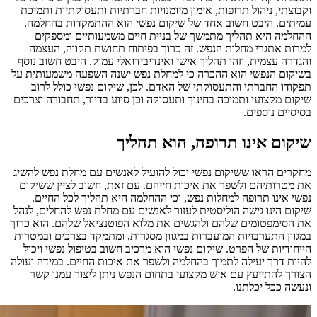
וקבוצתי, ניהול תרופות, אימון מיומנויות חברתיות ותעסוקתיות ותמיכת
עמיתים. היבט חשוב אחד של שיקום נפשי הוא ההתמקדות בהחלמה.
ההחלמה היא תהליך מתמשך של בניית חיים משמעותיים ומספקים
למרות אתגרי מחלות הנפש. זה כרוך בפיתוח תחושת תקווה, העצמה
והגדרה עצמית, וזהו תהליך אישי ואינדיבידואלי עמוק. היבט חשוב נוסף
בשיקום הנפשי הוא ההכרה כי למחלת נפש ישנה השפעה משמעותית על
תפקודו החברתי והתעסוקתי של האדם. לכן, שיקום נפשי כולל לרוב
שיקום מקצועי ותמיכה בחינוך ותעסוקה וכן סיוע בדיור, תחבורה וצרכים
בסיסיים נוספים.
שיקום אינו תרופה, הוא תהליך
מחקרים הראו ששיקום נפשי יכול להועיל לאנשים עם מחלת נפש להשיג
את מטרותיהם ולשפר את איכות חייהם. עם זאת, חשוב לציין ששיקום
נפשי אינו תרופה למחלות נפש, וכי ההחלמה היא תהליך לכל החיים.
שיקום הינו גישה הוליסטית לעזור לאנשים עם מחלת נפש להחלים, לנהל
את הסימפטומים שלהם ולהגשים את מלוא הפוטנציאל שלהם. הוא כרוך
במגוון התערבויות המועברות במגוון מסגרות, ומתמקד בצרכים ובמטרות
הייחודיות של הפרט. שיקום נפשי הוא מרכיב חשוב בטיפול נפשי ויכול
להיות דרך יעילה לתמוך בהחלמה ולשפר את איכות החיים. במידה ועולה
הצורך להתייעץ עם איש מקצועי בתחום הנפש ניתן ליצור עמנו קשר
ונעשה ככל יכלתנו.