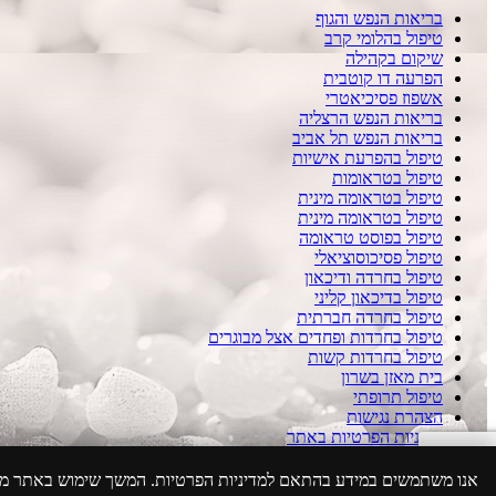
בריאות הנפש והגוף
טיפול בהלומי קרב
שיקום בקהילה
הפרעה דו קוטבית
אשפוז פסיכיאטרי
בריאות הנפש הרצליה
בריאות הנפש תל אביב
טיפול בהפרעת אישיות
טיפול בטראומות
טיפול בטראומה מינית
טיפול בטראומה מינית
טיפול בפוסט טראומה
טיפול פסיכוסוציאלי
טיפול בחרדה ודיכאון
טיפול בדיכאון קליני
טיפול בחרדה חברתית
טיפול בחרדות ופחדים אצל מבוגרים
טיפול בחרדות קשות
בית מאזן בשרון
טיפול תרופתי
הצהרת נגישות
מדיניות הפרטיות באתר
בניית אתרים בעיצוב אישי
אנו משתמשים במידע בהתאם למדיניות הפרטיות. המשך שימוש באתר 
WhatsApp
050-5923086