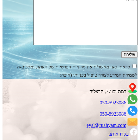
קראתי ואני מאשר/ת את
מדיניות הפרטיות
של האתר, ומסכים/ה
לשמירת המידע לצורך טיפול בפנייתי (חובה)
רמת ים 77, הרצליה
050-5923086
050-5923086
eyal@ruahyam.com
בקרו אותנו