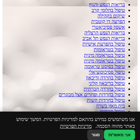
בריאות הנפש והגוף
טיפול בהלומי קרב
שיקום בקהילה
הפרעה דו קוטבית
אשפוז פסיכיאטרי
בריאות הנפש הרצליה
בריאות הנפש תל אביב
טיפול בהפרעת אישיות
טיפול בטראומות
טיפול בטראומה מינית
טיפול בטראומה מינית
טיפול בפוסט טראומה
טיפול פסיכוסוציאלי
טיפול בחרדה ודיכאון
טיפול בדיכאון קליני
טיפול בחרדה חברתית
טיפול בחרדות ופחדים אצל מבוגרים
טיפול בחרדות קשות
בית מאזן בשרון
טיפול תרופתי
הצהרת נגישות
אנו משתמשים במידע בהתאם למדיניות הפרטיות. המשך שימוש
מדיניות הפרטיות באתר
באתר מהווה הסכמה.
מדיניות הפרטיות
בניית אתרים בעיצוב אישי
אני מאשר/ת
סגור
WhatsApp
050-5923086