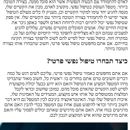
לאדם להתמודד עם הבעיה הנפשית אשר הוא סובל ממנה, בצורה הטובה
ביותר. מטפל העוסק בטיפול נפשי, מקשיב לאדם, מבין את הקשיים שלו,
מנסה להגיע יחד עימו למקור הקשיים וכן, מעניק לו כלים מעולם הטיפול
אשר יסייעו לו להתמודד בצורה הטובה ביותר עם הקשיים שלו. אין ספק
שטיפול נפשי יכול לתרום רבות לרווחת האדם ולשפר באופן ניכר את
איכות החיים שלו. אנשים הסובלים מקשיים נפשיים, עלולים להגיע
למצבים שבהם הם לא מצליחים לתפקד בחיי היומיום שלהם ועל כן,
במקרה הזה, טיפול נפשי יכול לסייע להם לשוב ולתפקד בצורה תקינה
בחייהם. אם אתם מחפשים טיפול נפשי פרטי, חשוב שתבחרו אותו בצורה
הטובה ביותר.
כיצד תבחרו טיפול נפשי פרטי?
אם אתם מחפשים כאמור טיפול נפשי פרטי, עליכם לשים דגש על כמה
דברים חשובים טרם אתם בוחרים בו: ראשית כל, חשוב מאוד שתבדקו
מיהו המטפל המציע את הטיפול והאם הוא ידוע כבעל יכולת מקצועית
לסייע לסוג הקשיים שהאדם סובל מהם. כמובן שחשוב וכדאי לקבל
המלצות ממטופלים של אותו איש מקצוע, המעידים על האמינות שלו,
איכות הטיפול שלו ועוד. האינטראקציה ביניכם לבין המטפל גם היא דבר
חשוב ביותר וכדאי להיפגש פעם אחת עם המטפל בכדי להבין האם אתם
מרגישים בנוח אתו, האם אתם מרגישים שאתם יכולים לסמוך עליו והאם
אתם מרגישים שהוא איש המקצוע הנכון לכם.