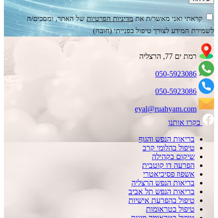
קראתי ואני מאשר/ת את
מדיניות הפרטיות
של האתר, ומסכים/ה
לשמירת המידע לצורך טיפול בפנייתי (חובה)
רמת ים 77, הרצליה
050-5923086
050-5923086
eyal@ruahyam.com
בקרו אותנו
בריאות הנפש והגוף
טיפול בהלומי קרב
שיקום בקהילה
הפרעה דו קוטבית
אשפוז פסיכיאטרי
בריאות הנפש הרצליה
בריאות הנפש תל אביב
טיפול בהפרעת אישיות
טיפול בטראומות
טיפול בטראומה מינית