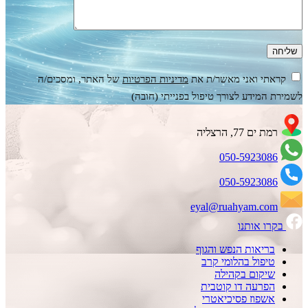
קראתי ואני מאשר/ת את
מדיניות הפרטיות
של האתר, ומסכים/ה
לשמירת המידע לצורך טיפול בפנייתי (חובה)
רמת ים 77, הרצליה
050-5923086
050-5923086
eyal@ruahyam.com
בקרו אותנו
בריאות הנפש והגוף
טיפול בהלומי קרב
שיקום בקהילה
הפרעה דו קוטבית
אשפוז פסיכיאטרי