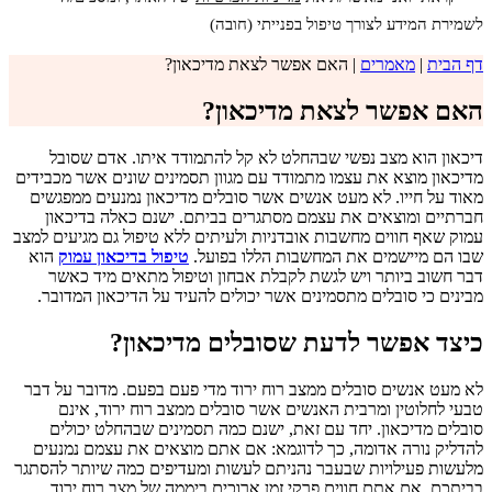
לשמירת המידע לצורך טיפול בפנייתי (חובה)
דף הבית
|
מאמרים
|
האם אפשר לצאת מדיכאון?
האם אפשר לצאת מדיכאון?
דיכאון הוא מצב נפשי שבהחלט לא קל להתמודד איתו. אדם שסובל
מדיכאון מוצא את עצמו מתמודד עם מגוון תסמינים שונים אשר מכבידים
מאוד על חייו. לא מעט אנשים אשר סובלים מדיכאון נמנעים ממפגשים
חברתיים ומוצאים את עצמם מסתגרים בביתם. ישנם כאלה בדיכאון
עמוק שאף חווים מחשבות אובדניות ולעיתים ללא טיפול גם מגיעים למצב
שבו הם מיישמים את המחשבות הללו בפועל.
טיפול בדיכאון עמוק
הוא
דבר חשוב ביותר ויש לגשת לקבלת אבחון וטיפול מתאים מיד כאשר
מבינים כי סובלים מתסמינים אשר יכולים להעיד על הדיכאון המדובר.
כיצד אפשר לדעת שסובלים מדיכאון?
לא מעט אנשים סובלים ממצב רוח ירוד מדי פעם בפעם. מדובר על דבר
טבעי לחלוטין ומרבית האנשים אשר סובלים ממצב רוח ירוד, אינם
סובלים מדיכאון. יחד עם זאת, ישנם כמה תסמינים שבהחלט יכולים
להדליק נורה אדומה, כך לדוגמא: אם אתם מוצאים את עצמם נמנעים
מלעשות פעילויות שבעבר נהניתם לעשות ומעדיפים כמה שיותר להסתגר
בביתכם, אם אתם חווים פרקי זמן ארוכים ביממה של מצב רוח ירוד