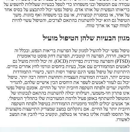
עבודה עם המטופל ובני משפחתו כדי לטפל בבעיות שעלולות להשפיע על
בריאותו הנפשית של אותו אדם. טיפול נפשי יכול להתבצע על בסיס אחד
על אחד, או במסגרת קבוצתית, או עם בני משפחה ואף בזוגות. משך
הטיפול גם הוא יכול להשתנות בהתאם לצרכים, והטיפול עשוי להיות
לטווח קצר או ארוך טווח.
מגוון הבעיות שלהן הטיפול מועיל
טיפול נפשי יכול להועיל למגוון של הפרעות בריאות הנפש, ובכלל זה
דיכאון, חרדה, הפרעה דו קוטבית, הפרעת דחק פוסט טראומטית
(PTSD) והפרעה טורדנית כפייתית (OCD). זה יכול להיות מועיל גם
לאנשים המתמודדים עם אבל, בעיות ביחסים וגורמי לחץ אחרים בחיים.
היתרונות של טיפול נפשי הינם שיפור ויסות רגשי, כישורי התמודדות
טובים יותר, הגברת המודעות העצמית ותחושת רווחה רבה יותר. טיפול
יכול גם לעזור לאנשים לשפר את היחסים הבין אישיים שלהם, להגדיר
ולהשיג יעדים ולפתח השקפה חיובית יותר על החיים. אומנם טיפול נפשי
אינו פתרון חד-משמעי, ויעילותו יכולה להשתנות בהתאם לנכונותו של
המטופל להשתתף באופן פעיל ולרמת המעורבות שלו בתהליך הטיפולי.
אך אנשים יכולים ללמוד מיומנויות התמודדות בטיפול ולפתח השקפה
חיובית יותר על החיים. אם נתקלתם במצב שמצדיק התייעצות מקצועית
אל תהססו לפנות אלינו באתר או בטלפון, ונקשיב כדי להבין את המצב
לאשורו.