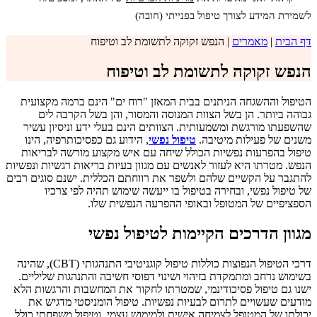
לשמירת המידע לצורך טיפול בפנייתי (חובה)
דף הבית
|
מאמרים
|
הנפש זקוקה לתשומת לב וטיפוח
הנפש זקוקה לתשומת לב וטיפוח
הטיפול וההשגחה הניתנים בבית המאזן "רוח ים" הינם ברמה מקצועית
גבוהה ביותר. הן בשל הצוות המנוסה והמסור, והן בשל הקרבה לים
שהשפעתו מורגשת ומשמעותית. הצוותים הינם בעלי ידע וניסיון עשיר
משנים של פעילות מיטיבה.
טיפול נפשי
, הידוע גם כפסיכותרפיה, הינו
טיפול בהפרעות נפשיות הכולל שיחה עם איש מקצוע מורשה לבריאות
הנפש. מטרתו היא לעזור לאנשים עם מגוון בעיות בריאות רגשיות ונפשיות
להתגבר על הקשיים שלהם ולשפר את רווחתם הכללית. ישנם סוגים רבים
של טיפול נפשי, ובחירה בטיפול בו ייעשה שימוש תהיה לפי צרכיו
הספציפיים של המטופל ובאופי ההפרעה הנפשית שלו.
מגוון הדרכים הקיימות לטיפול נפשי
דרכי הטיפול הנפוצות כוללות טיפול קוגניטיבי התנהגותי (CBT), שהינה
בשימוש נרחב ומתמקדת בזיהוי ושינוי דפוסי חשיבה והתנהגות שליליים.
ישנו גם טיפול פסיכודינמי, שמטרתו לחקור את המחשבות והרגשות הלא
מודעים שעשויים לתרום לבעיות נפשיות. טיפול הומניסטי מדגיש את
יכולתו של המטופל לצמיחה אישית ולמימוש עצמי. וטיפול משפחתי כולל