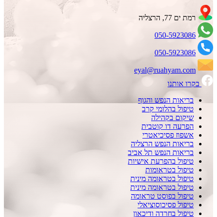
רמת ים 77, הרצליה
050-5923086
050-5923086
eyal@ruahyam.com
בקרו אותנו
בריאות הנפש והגוף
טיפול בהלומי קרב
שיקום בקהילה
הפרעה דו קוטבית
אשפוז פסיכיאטרי
בריאות הנפש הרצליה
בריאות הנפש תל אביב
טיפול בהפרעת אישיות
טיפול בטראומות
טיפול בטראומה מינית
טיפול בטראומה מינית
טיפול בפוסט טראומה
טיפול פסיכוסוציאלי
טיפול בחרדה ודיכאון