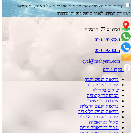
קראתי ואני מאשר/ת את
מדיניות הפרטיות
של האתר, ומסכים/ה
לשמירת המידע לצורך טיפול בפנייתי (חובה)
רמת ים 77, הרצליה
050-5923086
050-5923086
eyal@ruahyam.com
בקרו אותנו
בריאות הנפש והגוף
טיפול בהלומי קרב
שיקום בקהילה
הפרעה דו קוטבית
אשפוז פסיכיאטרי
בריאות הנפש הרצליה
בריאות הנפש תל אביב
טיפול בהפרעת אישיות
טיפול בטראומות
טיפול בטראומה מינית
טיפול בטראומה מינית