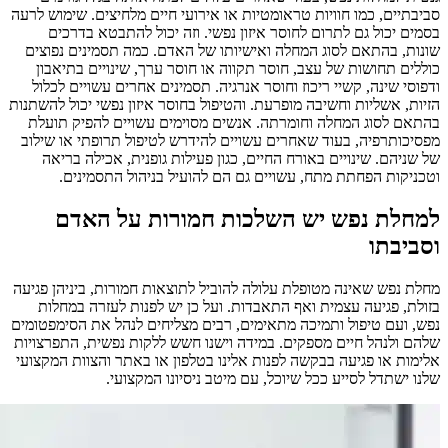
סביבתיים, כמו חוויות טראומטיות או אירועי חיים מלחיצים. שימוש לרעה
בסמים יכול גם לתרום לחוסר איזון נפשי. וזה יכול להתבטא בדרכים
שונות, בהתאם לסוג המחלה ואישיותו של האדם. כמה תסמינים נפוצים
כוללים תחושות של עצב, חוסר תקווה או חוסר ערך, שינויים בתיאבון
ודפוסי שינה, קשיי ריכוז וחוסר אנרגיה. תסמינים אחרים עשויים לכלול
הזיות, אשליות וחשיבה מופרעת. והטיפול בחוסר איזון נפשי יכול להשתנות
בהתאם לסוג המחלה וחומרתה. אנשים מסוימים עשויים להפיק תועלת
מפסיכותרפיה, בעוד שאחרים עשויים להידרש לטיפול תרופתי או שילוב
של שניהם. שינויים באורח החיים, כגון פעילות גופנית, אכילה בריאה
וטכניקות הפחתת מתח, עשויים גם הם להועיל בניהול התסמינים.
למחלת נפש יש השלכות חמורות על האדם
וסביבתו
מחלת נפש שאינה מטופלת עלולה להוביל לתוצאות חמורות, ביניהן פגיעה
בזולת, פגיעה עצמית ואף התאבדות. ועל כן יש לפנות לעזרה במחלות
נפש, ועם טיפול ותמיכה מתאימים, רבים מצליחים לנהל את הסימפטומים
שלהם ולנהל חיים מספקים. במידה וישנו חשש ללקות נפשית, התפרצויות
אלימות או פגיעה בבקשה לפנות אלינו בטלפון או באתר והצוות המקצועי
שלנו ישתדל לסייע ככל שיוכל, עם מיטב ניסיונו המקצועי.