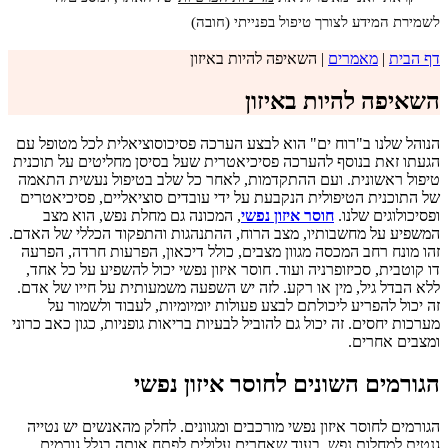
לשמירת המידע לצורך טיפול בפנייתי (חובה)
דף הבית
|
מאמרים
|
השאיפה להיות באיזון
השאיפה להיות באיזון
הנוהל שלנו ב"רוח ים" הוא לבצע הערכה פסיכוסוציאלית לכל מטופל עם
הגעתו זאת בנוסף להערכה פסיכיאטרית שעל בסיסן מחליטים על תוכנית
טיפול ראשונית. ועם ההתקדמות, לאחר כל שלב בטיפול נעשית התאמה
של התוכנית הטיפולית הנקבעת על ידי עובדים סוציאליים, פסיכיאטרים
ופסיכולוגים שלנו.
חוסר איזון נפשי
, המכונה גם מחלת נפש, הוא מצב
המשפיע על מחשבותיו, מצב הרוח, ההתנהגות והתפקוד הכללי של האדם.
זהו מונח רחב המכסה מגוון מצבים, כולל דיכאון, הפרעות חרדה, הפרעה
דו קוטבית, סכיזופרניה ועוד. חוסר איזון נפשי יכול להשפיע על כל אחד,
ללא הבדל גיל, מין או רקע. לזה יש השפעה משמעותית על חייו של אדם.
זה יכול להפריע ליכולתם לבצע פעולות יומיומיות, לעבוד ולשמור על
מערכות יחסים. זה יכול גם להוביל לבעיות בריאות גופניות, כגון כאב כרוני
ומצבים אחרים.
הגורמים השונים לחוסר איזון נפשי
הגורמים לחוסר איזון נפשי מורכבים ומגוונים. לחלק מהאנשים יש נטייה
גנטית למחלות נפש, בעוד שאחרים עלולים לפתח אותה בגלל גורמים