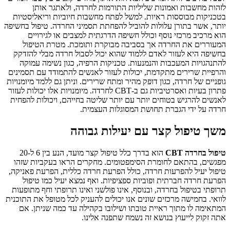
לזהות מחשבות ואמונות שליליות התורמות לחרדה, ולאתגר אותן
בטכניקות מבוססות ראיות. למשל לפתח מחשבות חיוביות וריאליסטיות
יותר, אשר בתורן עלולות להוביל להפחתת תסמיני החרדה. טיפול בחשיפה
הוא מרכיב מרכזי נוסף וכולל חשיפה הדרגתית למצבים או לגירויים
המעוררים את החרדה אך בסביבה מבוקרת ותומכת. מטרת הטיפול
בחשיפה היא לעזור לאדם ללמוד שהוא יכול לסבול חרדה מבלי להזדקק
להתנהגויות המעכבות והנמנעות. טכניקות הרפיה, כגון נשימה עמוקה
והרפיית שרירים מתקדמת, יכולות לעזור לאנשים להתמודד עם תסמינים
גופניים של חרדה, כגון דופק מהיר ומתח שרירים. וניתן גם ללמד מיומנויות
פתרון בעיות ואסרטיביות גם ב-CBT לחרדה. מיומנויות אלו יכולות לעזור
לאנשים להרגיש בטוחים יותר עם יותר שליטה בחייהם, ויכולות להפחית
חרדה על ידי הגברת תחושת המסוגלות העצמית.
משך טיפול קצר עם יעילות גבוהה
טיפול
בחרדה
CBT
הוא בדרך כלל טיפול קצר מועד, הנע בין 6 ל-20
מפגשים, בהתאם לחומרת הסימפטומים. מחקרים הראו בעקביות שזהו
טיפול יעיל להפרעות חרדה, כולל הפרעת חרדה כללית, הפרעת פאניקה,
הפרעת חרדה חברתית ופוביות ספציפיות. ואף נמצא יעיל כמו טיפול
תרופתי בטיפול בחרדה, ובנוסף, אינו פולשני ואינו תרופתי וחף מתופעות
לוואי. בחמישה מרכזים שונים אנו יכולים להעניק לכל מטופל את התוכנית
המתאימה לו מתוך ראיית טובתו ושילובו בקהילה עד כמה שניתן. אם
אתה זקוק לייעוץ בנושא זה נשמח שתפנה אלינו.