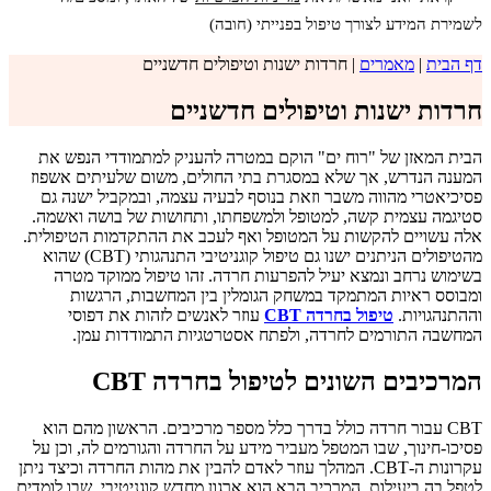
לשמירת המידע לצורך טיפול בפנייתי (חובה)
דף הבית
|
מאמרים
|
חרדות ישנות וטיפולים חדשניים
חרדות ישנות וטיפולים חדשניים
הבית המאזן של "רוח ים" הוקם במטרה להעניק למתמודדי הנפש את
המענה הנדרש, אך שלא במסגרת בתי החולים, משום שלעיתים אשפוז
פסיכיאטרי מהווה משבר וזאת בנוסף לבעיה עצמה, ובמקביל ישנה גם
סטיגמה עצמית קשה, למטופל ולמשפחתו, ותחושות של בושה ואשמה.
אלה עשויים להקשות על המטופל ואף לעכב את ההתקדמות הטיפולית.
מהטיפולים הניתנים ישנו גם טיפול קוגניטיבי התנהגותי (CBT) שהוא
בשימוש נרחב ונמצא יעיל להפרעות חרדה. זהו טיפול ממוקד מטרה
ומבוסס ראיות המתמקד במשחק הגומלין בין המחשבות, הרגשות
וההתנהגויות.
טיפול בחרדה CBT
עוזר לאנשים לזהות את דפוסי
המחשבה התורמים לחרדה, ולפתח אסטרטגיות התמודדות עמן.
המרכיבים השונים לטיפול בחרדה CBT
CBT עבור חרדה כולל בדרך כלל מספר מרכיבים. הראשון מהם הוא
פסיכו-חינוך, שבו המטפל מעביר מידע על החרדה והגורמים לה, וכן על
עקרונות ה-CBT. המהלך עוזר לאדם להבין את מהות החרדה וכיצד ניתן
לטפל בה ביעילות. המרכיב הבא הוא ארגון מחדש קוגניטיבי, שבו לומדים