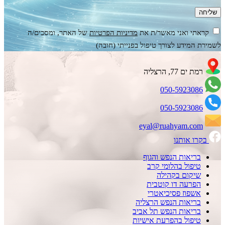
קראתי ואני מאשר/ת את
מדיניות הפרטיות
של האתר, ומסכים/ה
לשמירת המידע לצורך טיפול בפנייתי (חובה)
רמת ים 77, הרצליה
050-5923086
050-5923086
eyal@ruahyam.com
בקרו אותנו
בריאות הנפש והגוף
טיפול בהלומי קרב
שיקום בקהילה
הפרעה דו קוטבית
אשפוז פסיכיאטרי
בריאות הנפש הרצליה
בריאות הנפש תל אביב
טיפול בהפרעת אישיות