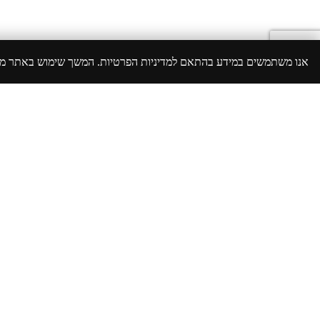
אנו משתמשים במידע בהתאם למדיניות הפרטיות. המשך שימוש באתר 
כדאי לדעת
בית מאזן במרכז - הדרך לשיקום נפשי באווירה ביתית
ההשפעה החיובית של טיפול נפשי על חיינו
פתרון לחוסר איזון נפשי: הכלים שיעזרו לכם להתמודד
תחלואה כפולה: הבנת האתגר והצעות לפתרון
למעלה
השקט הנפשי שלכם הוא השליחות שלנו
השאירו פרטים וביחד נמצא את האיזון