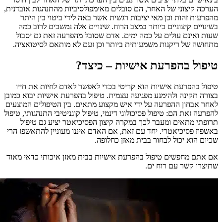
הערכה קיצוני של האחר, הם סובלים מאימפולסיביות מהתנהגות אובדנית,
מהפרעות זהות וכן מאי יציבות רגשית אשר באה לידי ביטוי בין היתר
בשינויים קיצוניים ביותר במצב הרוח. שינויים אלה נמשכים לרוב כמה
שעות ואינם עולים על כמה ימים. אדם שסובל מהפרעה זאת גם יסבול
מתחושה של ריקנות משמעותית ביותר וכן זעם לא מותאם לסיטואציה.
טיפול בהפרעת אישיות – כיצד?
טיפול בהפרעת אישיות הוא קריטי בכדי לאפשר לאדם לחיות את חייו
בצורה תקינה ולהימנע מפגיעה עצמית. טיפול בהפרעת אישיות יבוא כמובן
לאחר אבחון ההפרעה על ידי איש מקצוע מתאים. בין הטיפולים המוצעים
להפרעה זאת הם: טיפול פסיכולוגי דינמי, טיפול קוגניטיבי התנהגותי, טיפול
תרופתי מתאים ומעבר לכך במקרה קיצון הפסיכיאטר יציע גם טיפול
באשפוז פסיכיאטרי. יחד עם זאת, אם האדם איננו מעוניין להתאשפז הרי
שכיום הוא יכול לבחור בבית מאזן כחלופה.
אם אתם מחפשים טיפול בהפרעת אישיות בבית מאזן איכותי כדאי מאוד
שתיצרו קשר עם רוח ים.