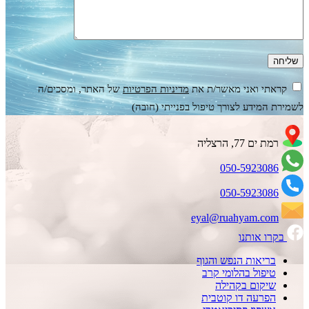
קראתי ואני מאשר/ת את
מדיניות הפרטיות
של האתר, ומסכים/ה
לשמירת המידע לצורך טיפול בפנייתי (חובה)
רמת ים 77, הרצליה
050-5923086
050-5923086
eyal@ruahyam.com
בקרו אותנו
בריאות הנפש והגוף
טיפול בהלומי קרב
שיקום בקהילה
הפרעה דו קוטבית