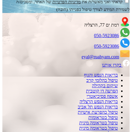
קראתי ואני מאשר/ת את
מדיניות הפרטיות
של האתר, ומסכים/ה
לשמירת המידע לצורך טיפול בפנייתי (חובה)
רמת ים 77, הרצליה
050-5923086
050-5923086
eyal@ruahyam.com
בקרו אותנו
בריאות הנפש והגוף
טיפול בהלומי קרב
שיקום בקהילה
הפרעה דו קוטבית
אשפוז פסיכיאטרי
בריאות הנפש הרצליה
בריאות הנפש תל אביב
טיפול בהפרעת אישיות
טיפול בטראומות
טיפול בטראומה מינית
טיפול בטראומה מינית